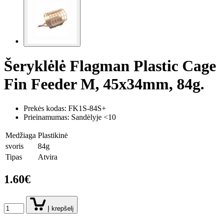
Šeryklėlė Flagman Plastic Cage
Fin Feeder M, 45x34mm, 84g.
Prekės kodas:
FK1S-84S+
Prieinamumas: Sandėlyje <10
Medžiaga
Plastikinė
svoris
84g
Tipas
Atvira
1.60€
Į krepšelį