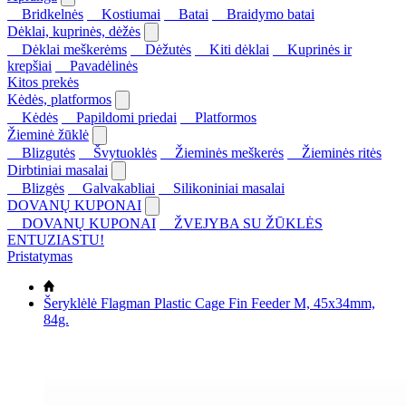
Bridkelnės
Kostiumai
Batai
Braidymo batai
Dėklai, kuprinės, dėžės
Dėklai meškerėms
Dėžutės
Kiti dėklai
Kuprinės ir
krepšiai
Pavadėlinės
Kitos prekės
Kėdės, platformos
Kėdės
Papildomi priedai
Platformos
Žieminė žūklė
Blizgutės
Švytuoklės
Žieminės meškerės
Žieminės ritės
Dirbtiniai masalai
Blizgės
Galvakabliai
Silikoniniai masalai
DOVANŲ KUPONAI
DOVANŲ KUPONAI
ŽVEJYBA SU ŽŪKLĖS
ENTUZIASTU!
Pristatymas
Šeryklėlė Flagman Plastic Cage Fin Feeder M, 45x34mm,
84g.