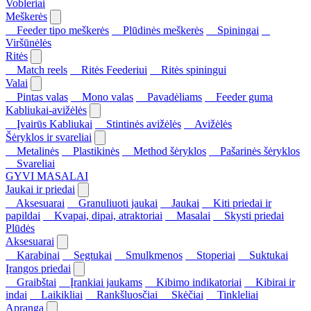
Vobleriai
Meškerės
Feeder tipo meškerės
Plūdinės meškerės
Spiningai
Viršūnėlės
Ritės
Match reels
Ritės Feederiui
Ritės spiningui
Valai
Pintas valas
Mono valas
Pavadėliams
Feeder guma
Kabliukai-avižėlės
Įvairūs Kabliukai
Stintinės avižėlės
Avižėlės
Šėryklos ir svareliai
Metalinės
Plastikinės
Method šėryklos
Pašarinės šėryklos
Svareliai
GYVI MASALAI
Jaukai ir priedai
Aksesuarai
Granuliuoti jaukai
Jaukai
Kiti priedai ir
papildai
Kvapai, dipai, atraktoriai
Masalai
Skysti priedai
Plūdės
Aksesuarai
Karabinai
Segtukai
Smulkmenos
Stoperiai
Suktukai
Įrangos priedai
Graibštai
Įrankiai jaukams
Kibimo indikatoriai
Kibirai ir
indai
Laikikliai
Rankšluosčiai
Skėčiai
Tinkleliai
Apranga