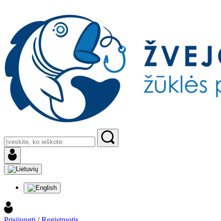
Prisijungti
/
Registruotis