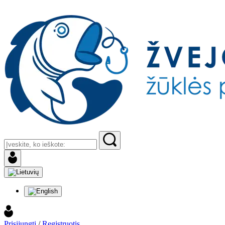
Prisijungti
/
Registruotis