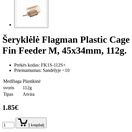
Šeryklėlė Flagman Plastic Cage
Fin Feeder M, 45x34mm, 112g.
Prekės kodas:
FK1S-112S+
Prieinamumas: Sandėlyje <10
Medžiaga
Plastikinė
svoris
112g
Tipas
Atvira
1.85€
Į krepšelį