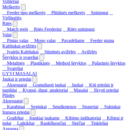
Vobleriai
Meškerės
Feeder tipo meškerės
Plūdinės meškerės
Spiningai
Viršūnėlės
Ritės
Match reels
Ritės Feederiui
Ritės spiningui
Valai
Pintas valas
Mono valas
Pavadėliams
Feeder guma
Kabliukai-avižėlės
Įvairūs Kabliukai
Stintinės avižėlės
Avižėlės
Šėryklos ir svareliai
Metalinės
Plastikinės
Method šėryklos
Pašarinės šėryklos
Svareliai
GYVI MASALAI
Jaukai ir priedai
Aksesuarai
Granuliuoti jaukai
Jaukai
Kiti priedai ir
papildai
Kvapai, dipai, atraktoriai
Masalai
Skysti priedai
Plūdės
Aksesuarai
Karabinai
Segtukai
Smulkmenos
Stoperiai
Suktukai
Įrangos priedai
Graibštai
Įrankiai jaukams
Kibimo indikatoriai
Kibirai ir
indai
Laikikliai
Rankšluosčiai
Skėčiai
Tinkleliai
Apranga