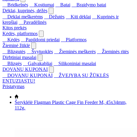
Bridkelnės
Kostiumai
Batai
Braidymo batai
Dėklai, kuprinės, dėžės
Dėklai meškerėms
Dėžutės
Kiti dėklai
Kuprinės ir
krepšiai
Pavadėlinės
Kitos prekės
Kėdės, platformos
Kėdės
Papildomi priedai
Platformos
Žieminė žūklė
Blizgutės
Švytuoklės
Žieminės meškerės
Žieminės ritės
Dirbtiniai masalai
Blizgės
Galvakabliai
Silikoniniai masalai
DOVANŲ KUPONAI
DOVANŲ KUPONAI
ŽVEJYBA SU ŽŪKLĖS
ENTUZIASTU!
Pristatymas
Šeryklėlė Flagman Plastic Cage Fin Feeder M, 45x34mm,
112g.