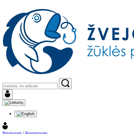
Prisijungti
/
Registruotis