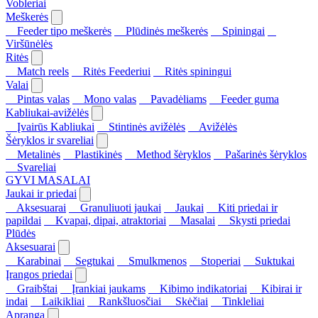
Vobleriai
Meškerės
Feeder tipo meškerės
Plūdinės meškerės
Spiningai
Viršūnėlės
Ritės
Match reels
Ritės Feederiui
Ritės spiningui
Valai
Pintas valas
Mono valas
Pavadėliams
Feeder guma
Kabliukai-avižėlės
Įvairūs Kabliukai
Stintinės avižėlės
Avižėlės
Šėryklos ir svareliai
Metalinės
Plastikinės
Method šėryklos
Pašarinės šėryklos
Svareliai
GYVI MASALAI
Jaukai ir priedai
Aksesuarai
Granuliuoti jaukai
Jaukai
Kiti priedai ir
papildai
Kvapai, dipai, atraktoriai
Masalai
Skysti priedai
Plūdės
Aksesuarai
Karabinai
Segtukai
Smulkmenos
Stoperiai
Suktukai
Įrangos priedai
Graibštai
Įrankiai jaukams
Kibimo indikatoriai
Kibirai ir
indai
Laikikliai
Rankšluosčiai
Skėčiai
Tinkleliai
Apranga