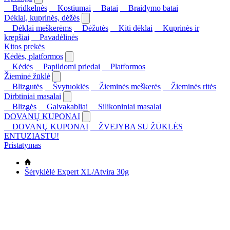
Bridkelnės
Kostiumai
Batai
Braidymo batai
Dėklai, kuprinės, dėžės
Dėklai meškerėms
Dėžutės
Kiti dėklai
Kuprinės ir
krepšiai
Pavadėlinės
Kitos prekės
Kėdės, platformos
Kėdės
Papildomi priedai
Platformos
Žieminė žūklė
Blizgutės
Švytuoklės
Žieminės meškerės
Žieminės ritės
Dirbtiniai masalai
Blizgės
Galvakabliai
Silikoniniai masalai
DOVANŲ KUPONAI
DOVANŲ KUPONAI
ŽVEJYBA SU ŽŪKLĖS
ENTUZIASTU!
Pristatymas
Šėryklėlė Expert XL/Atvira 30g