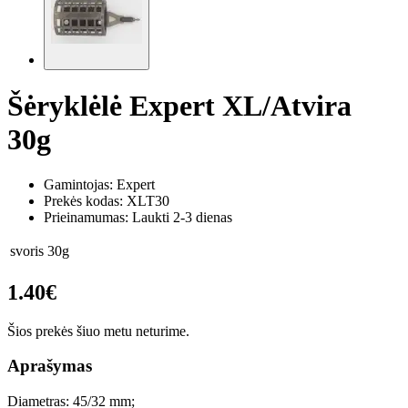
Šėryklėlė Expert XL/Atvira
30g
Gamintojas: Expert
Prekės kodas:
XLT30
Prieinamumas: Laukti 2-3 dienas
svoris
30g
1.40€
Šios prekės šiuo metu neturime.
Aprašymas
Diametras: 45/32 mm;