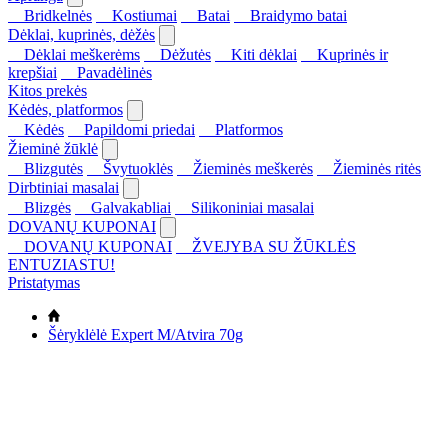
Bridkelnės
Kostiumai
Batai
Braidymo batai
Dėklai, kuprinės, dėžės
Dėklai meškerėms
Dėžutės
Kiti dėklai
Kuprinės ir
krepšiai
Pavadėlinės
Kitos prekės
Kėdės, platformos
Kėdės
Papildomi priedai
Platformos
Žieminė žūklė
Blizgutės
Švytuoklės
Žieminės meškerės
Žieminės ritės
Dirbtiniai masalai
Blizgės
Galvakabliai
Silikoniniai masalai
DOVANŲ KUPONAI
DOVANŲ KUPONAI
ŽVEJYBA SU ŽŪKLĖS
ENTUZIASTU!
Pristatymas
Šėryklėlė Expert M/Atvira 70g