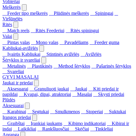
Vobleriai
Meškerės
Feeder tipo meškerės
Plūdinės meškerės
Spiningai
Viršūnėlės
Ritės
Match reels
Ritės Feederiui
Ritės spiningui
Valai
Pintas valas
Mono valas
Pavadėliams
Feeder guma
Kabliukai-avižėlės
Įvairūs Kabliukai
Stintinės avižėlės
Avižėlės
Šėryklos ir svareliai
Metalinės
Plastikinės
Method šėryklos
Pašarinės šėryklos
Svareliai
GYVI MASALAI
Jaukai ir priedai
Aksesuarai
Granuliuoti jaukai
Jaukai
Kiti priedai ir
papildai
Kvapai, dipai, atraktoriai
Masalai
Skysti priedai
Plūdės
Aksesuarai
Karabinai
Segtukai
Smulkmenos
Stoperiai
Suktukai
Įrangos priedai
Graibštai
Įrankiai jaukams
Kibimo indikatoriai
Kibirai ir
indai
Laikikliai
Rankšluosčiai
Skėčiai
Tinkleliai
Apranga