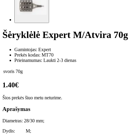
Šėryklėlė Expert M/Atvira 70g
Gamintojas: Expert
Prekės kodas:
MT70
Prieinamumas: Laukti 2-3 dienas
svoris
70g
1.40€
Šios prekės šiuo metu neturime.
Aprašymas
Diametras: 28/30 mm;
Dydis: M;