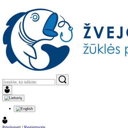
Prisijungti
/
Registruotis