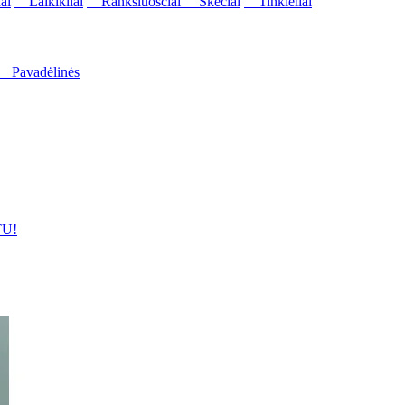
ai
Laikikliai
Rankšluosčiai
Skėčiai
Tinkleliai
Pavadėlinės
U!