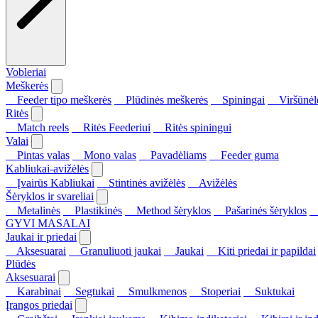
Vobleriai
Meškerės
Feeder tipo meškerės
Plūdinės meškerės
Spiningai
Viršūnėl
Ritės
Match reels
Ritės Feederiui
Ritės spiningui
Valai
Pintas valas
Mono valas
Pavadėliams
Feeder guma
Kabliukai-avižėlės
Įvairūs Kabliukai
Stintinės avižėlės
Avižėlės
Šėryklos ir svareliai
Metalinės
Plastikinės
Method šėryklos
Pašarinės šėryklos
S
GYVI MASALAI
Jaukai ir priedai
Aksesuarai
Granuliuoti jaukai
Jaukai
Kiti priedai ir papildai
Plūdės
Aksesuarai
Karabinai
Segtukai
Smulkmenos
Stoperiai
Suktukai
Įrangos priedai