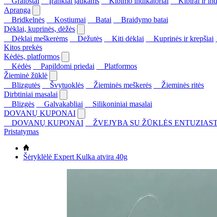
Graibštai
Įrankiai jaukams
Kibimo indikatoriai
Kibirai ir ind
Apranga
Bridkelnės
Kostiumai
Batai
Braidymo batai
Dėklai, kuprinės, dėžės
Dėklai meškerėms
Dėžutės
Kiti dėklai
Kuprinės ir krepšiai
Kitos prekės
Kėdės, platformos
Kėdės
Papildomi priedai
Platformos
Žieminė žūklė
Blizgutės
Švytuoklės
Žieminės meškerės
Žieminės ritės
Dirbtiniai masalai
Blizgės
Galvakabliai
Silikoniniai masalai
DOVANŲ KUPONAI
DOVANŲ KUPONAI
ŽVEJYBA SU ŽŪKLĖS ENTUZIAST
Pristatymas
Šėryklėlė Expert Kulka atvira 40g