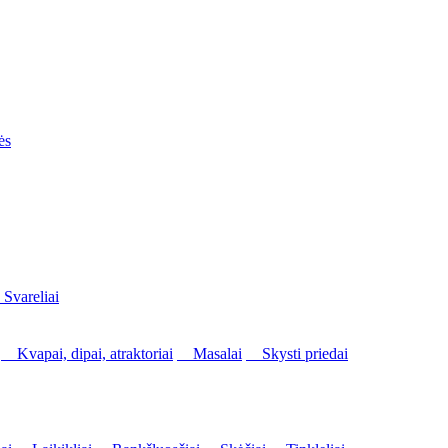
ės
vareliai
Kvapai, dipai, atraktoriai
Masalai
Skysti priedai