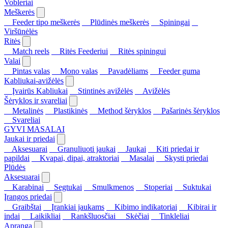
Vobleriai
Meškerės
Feeder tipo meškerės
Plūdinės meškerės
Spiningai
Viršūnėlės
Ritės
Match reels
Ritės Feederiui
Ritės spiningui
Valai
Pintas valas
Mono valas
Pavadėliams
Feeder guma
Kabliukai-avižėlės
Įvairūs Kabliukai
Stintinės avižėlės
Avižėlės
Šėryklos ir svareliai
Metalinės
Plastikinės
Method šėryklos
Pašarinės šėryklos
Svareliai
GYVI MASALAI
Jaukai ir priedai
Aksesuarai
Granuliuoti jaukai
Jaukai
Kiti priedai ir
papildai
Kvapai, dipai, atraktoriai
Masalai
Skysti priedai
Plūdės
Aksesuarai
Karabinai
Segtukai
Smulkmenos
Stoperiai
Suktukai
Įrangos priedai
Graibštai
Įrankiai jaukams
Kibimo indikatoriai
Kibirai ir
indai
Laikikliai
Rankšluosčiai
Skėčiai
Tinkleliai
Apranga