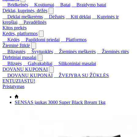
Bridkelnės
Kostiumai
Batai
Braidymo batai
Dėklai, kuprinės, dėžės
Dėklai meškerėms
Dėžutės
Kiti dėklai
Kuprinės ir
krepšiai
Pavadėlinės
Kitos prekės
Kėdės, platformos
Kėdės
Papildomi priedai
Platformos
Žieminė žūklė
Blizgutės
Švytuoklės
Žieminės meškerės
Žieminės ritės
Dirbtiniai masalai
Blizgės
Galvakabliai
Silikoniniai masalai
DOVANŲ KUPONAI
DOVANŲ KUPONAI
ŽVEJYBA SU ŽŪKLĖS
ENTUZIASTU!
Pristatymas
SENSAS jaukas 3000 Super Black Bream 1kg