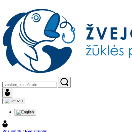
Prisijungti
/
Registruotis