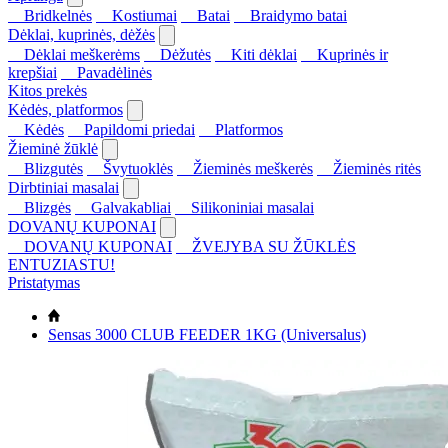
Bridkelnės
Kostiumai
Batai
Braidymo batai
Dėklai, kuprinės, dėžės
Dėklai meškerėms
Dėžutės
Kiti dėklai
Kuprinės ir
krepšiai
Pavadėlinės
Kitos prekės
Kėdės, platformos
Kėdės
Papildomi priedai
Platformos
Žieminė žūklė
Blizgutės
Švytuoklės
Žieminės meškerės
Žieminės ritės
Dirbtiniai masalai
Blizgės
Galvakabliai
Silikoniniai masalai
DOVANŲ KUPONAI
DOVANŲ KUPONAI
ŽVEJYBA SU ŽŪKLĖS
ENTUZIASTU!
Pristatymas
Sensas 3000 CLUB FEEDER 1KG (Universalus)