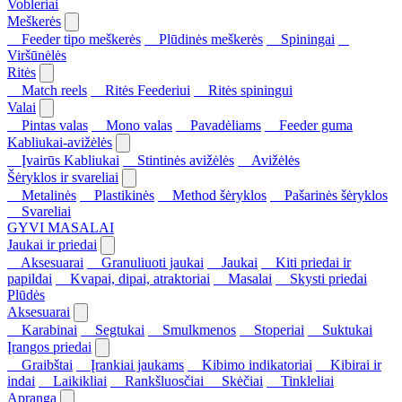
Vobleriai
Meškerės
Feeder tipo meškerės
Plūdinės meškerės
Spiningai
Viršūnėlės
Ritės
Match reels
Ritės Feederiui
Ritės spiningui
Valai
Pintas valas
Mono valas
Pavadėliams
Feeder guma
Kabliukai-avižėlės
Įvairūs Kabliukai
Stintinės avižėlės
Avižėlės
Šėryklos ir svareliai
Metalinės
Plastikinės
Method šėryklos
Pašarinės šėryklos
Svareliai
GYVI MASALAI
Jaukai ir priedai
Aksesuarai
Granuliuoti jaukai
Jaukai
Kiti priedai ir
papildai
Kvapai, dipai, atraktoriai
Masalai
Skysti priedai
Plūdės
Aksesuarai
Karabinai
Segtukai
Smulkmenos
Stoperiai
Suktukai
Įrangos priedai
Graibštai
Įrankiai jaukams
Kibimo indikatoriai
Kibirai ir
indai
Laikikliai
Rankšluosčiai
Skėčiai
Tinkleliai
Apranga