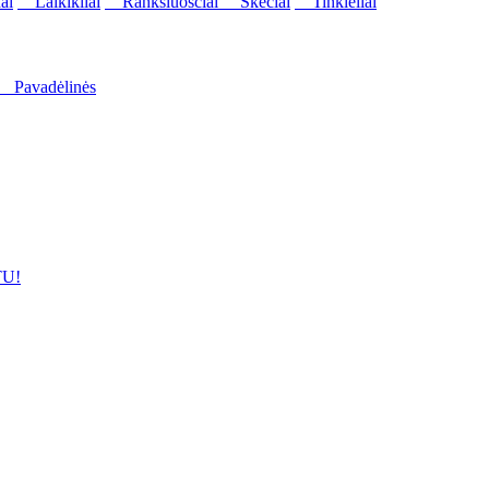
ai
Laikikliai
Rankšluosčiai
Skėčiai
Tinkleliai
Pavadėlinės
U!