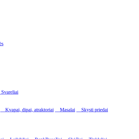
ės
vareliai
Kvapai, dipai, atraktoriai
Masalai
Skysti priedai