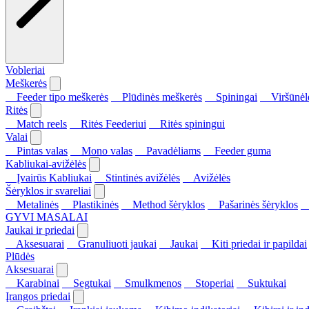
Vobleriai
Meškerės
Feeder tipo meškerės
Plūdinės meškerės
Spiningai
Viršūnėl
Ritės
Match reels
Ritės Feederiui
Ritės spiningui
Valai
Pintas valas
Mono valas
Pavadėliams
Feeder guma
Kabliukai-avižėlės
Įvairūs Kabliukai
Stintinės avižėlės
Avižėlės
Šėryklos ir svareliai
Metalinės
Plastikinės
Method šėryklos
Pašarinės šėryklos
S
GYVI MASALAI
Jaukai ir priedai
Aksesuarai
Granuliuoti jaukai
Jaukai
Kiti priedai ir papildai
Plūdės
Aksesuarai
Karabinai
Segtukai
Smulkmenos
Stoperiai
Suktukai
Įrangos priedai