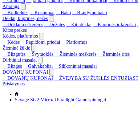
Graibštai
Įrankiai jaukams
Kibimo indikatoriai
Kibirai ir ind
Apranga
Bridkelnės
Kostiumai
Batai
Braidymo batai
Dėklai, kuprinės, dėžės
Dėklai meškerėms
Dėžutės
Kiti dėklai
Kuprinės ir krepšiai
Kitos prekės
Kėdės, platformos
Kėdės
Papildomi priedai
Platformos
Žieminė žūklė
Blizgutės
Švytuoklės
Žieminės meškerės
Žieminės ritės
Dirbtiniai masalai
Blizgės
Galvakabliai
Silikoniniai masalai
DOVANŲ KUPONAI
DOVANŲ KUPONAI
ŽVEJYBA SU ŽŪKLĖS ENTUZIAST
Pristatymas
Savage SG2 Micro/ Ultra light Game spiningai