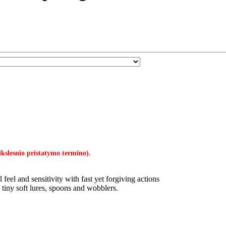
ikslesnio pristatymo termino).
feel and sensitivity with fast yet forgiving actions
h tiny soft lures, spoons and wobblers.