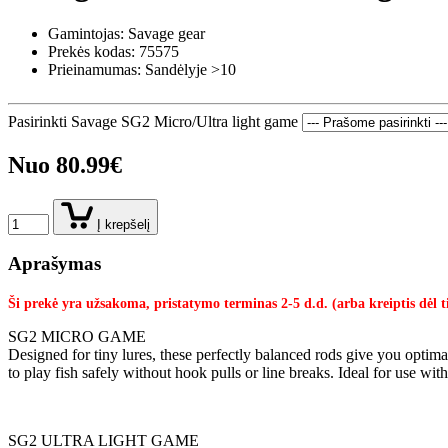
Gamintojas: Savage gear
Prekės kodas:
75575
Prieinamumas: Sandėlyje >10
Pasirinkti Savage SG2 Micro/Ultra light game
Nuo 80.99€
Į krepšelį
Aprašymas
Ši prekė yra užsakoma, pristatymo terminas 2-5 d.d. (arba kreiptis dėl t
SG2 MICRO GAME
Designed for tiny lures, these perfectly balanced rods give you optimal 
to play fish safely without hook pulls or line breaks. Ideal for use wit
SG2 ULTRA LIGHT GAME