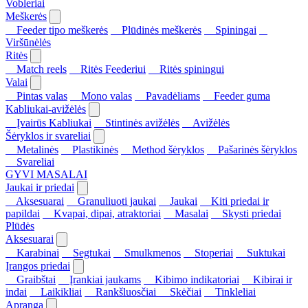
Vobleriai
Meškerės
Feeder tipo meškerės
Plūdinės meškerės
Spiningai
Viršūnėlės
Ritės
Match reels
Ritės Feederiui
Ritės spiningui
Valai
Pintas valas
Mono valas
Pavadėliams
Feeder guma
Kabliukai-avižėlės
Įvairūs Kabliukai
Stintinės avižėlės
Avižėlės
Šėryklos ir svareliai
Metalinės
Plastikinės
Method šėryklos
Pašarinės šėryklos
Svareliai
GYVI MASALAI
Jaukai ir priedai
Aksesuarai
Granuliuoti jaukai
Jaukai
Kiti priedai ir
papildai
Kvapai, dipai, atraktoriai
Masalai
Skysti priedai
Plūdės
Aksesuarai
Karabinai
Segtukai
Smulkmenos
Stoperiai
Suktukai
Įrangos priedai
Graibštai
Įrankiai jaukams
Kibimo indikatoriai
Kibirai ir
indai
Laikikliai
Rankšluosčiai
Skėčiai
Tinkleliai
Apranga