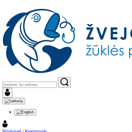
Prisijungti
/
Registruotis