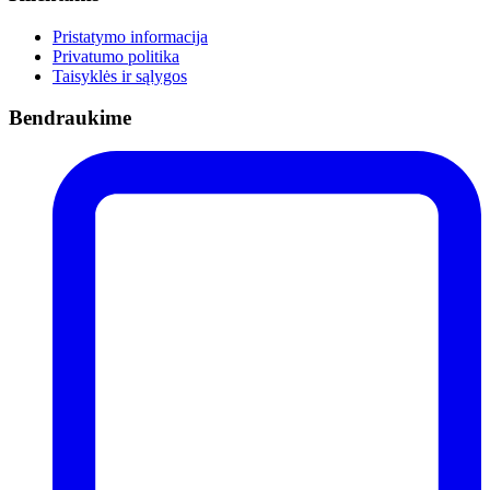
Pristatymo informacija
Privatumo politika
Taisyklės ir sąlygos
Bendraukime