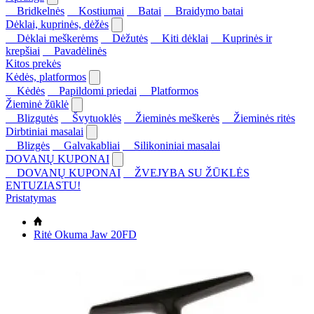
Bridkelnės
Kostiumai
Batai
Braidymo batai
Dėklai, kuprinės, dėžės
Dėklai meškerėms
Dėžutės
Kiti dėklai
Kuprinės ir
krepšiai
Pavadėlinės
Kitos prekės
Kėdės, platformos
Kėdės
Papildomi priedai
Platformos
Žieminė žūklė
Blizgutės
Švytuoklės
Žieminės meškerės
Žieminės ritės
Dirbtiniai masalai
Blizgės
Galvakabliai
Silikoniniai masalai
DOVANŲ KUPONAI
DOVANŲ KUPONAI
ŽVEJYBA SU ŽŪKLĖS
ENTUZIASTU!
Pristatymas
Ritė Okuma Jaw 20FD