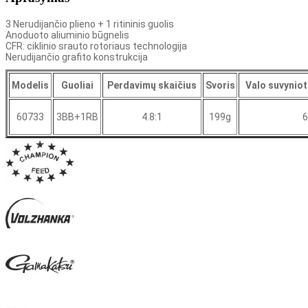
3 Nerudijančio plieno + 1 ritininis guolis
Anoduoto aliuminio būgnelis
CFR: ciklinio srauto rotoriaus technologija
Nerudijančio grafito konstrukcija
Modelis
Guoliai
Perdavimų skaičius
Svoris
Valo suvyniot
60733
3BB+1RB
4.8:1
199g