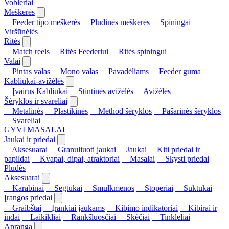
Vobleriai
Meškerės
Feeder tipo meškerės
Plūdinės meškerės
Spiningai
Viršūnėlės
Ritės
Match reels
Ritės Feederiui
Ritės spiningui
Valai
Pintas valas
Mono valas
Pavadėliams
Feeder guma
Kabliukai-avižėlės
Įvairūs Kabliukai
Stintinės avižėlės
Avižėlės
Šėryklos ir svareliai
Metalinės
Plastikinės
Method šėryklos
Pašarinės šėryklos
Svareliai
GYVI MASALAI
Jaukai ir priedai
Aksesuarai
Granuliuoti jaukai
Jaukai
Kiti priedai ir
papildai
Kvapai, dipai, atraktoriai
Masalai
Skysti priedai
Plūdės
Aksesuarai
Karabinai
Segtukai
Smulkmenos
Stoperiai
Suktukai
Įrangos priedai
Graibštai
Įrankiai jaukams
Kibimo indikatoriai
Kibirai ir
indai
Laikikliai
Rankšluosčiai
Skėčiai
Tinkleliai
Apranga