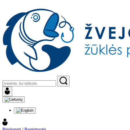
Prisijungti
/
Registruotis