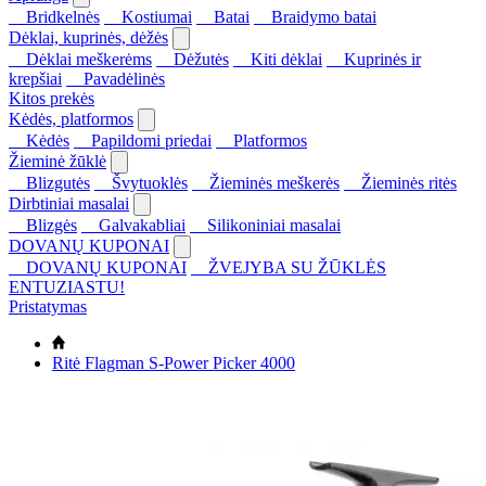
Bridkelnės
Kostiumai
Batai
Braidymo batai
Dėklai, kuprinės, dėžės
Dėklai meškerėms
Dėžutės
Kiti dėklai
Kuprinės ir
krepšiai
Pavadėlinės
Kitos prekės
Kėdės, platformos
Kėdės
Papildomi priedai
Platformos
Žieminė žūklė
Blizgutės
Švytuoklės
Žieminės meškerės
Žieminės ritės
Dirbtiniai masalai
Blizgės
Galvakabliai
Silikoniniai masalai
DOVANŲ KUPONAI
DOVANŲ KUPONAI
ŽVEJYBA SU ŽŪKLĖS
ENTUZIASTU!
Pristatymas
Ritė Flagman S-Power Picker 4000