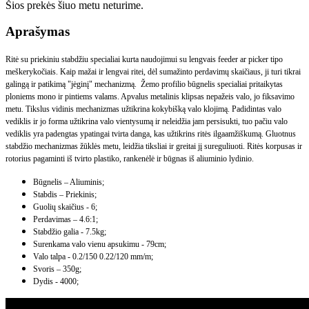
Šios prekės šiuo metu neturime.
Aprašymas
Ritė su priekiniu stabdžiu specialiai kurta naudojimui su lengvais feeder ar picker tipo
meškerykočiais. Kaip mažai ir lengvai ritei, dėl sumažinto perdavimų skaičiaus, ji turi tikrai
galingą ir patikimą "jėginį" mechanizmą. Žemo profilio būgnelis specialiai pritaikytas
ploniems mono ir pintiems valams. Apvalus metalinis klipsas nepažeis valo, jo fiksavimo
metu. Tikslus vidinis mechanizmas užtikrina kokybišką valo klojimą. Padidintas valo
vediklis ir jo forma užtikrina valo vientysumą ir neleidžia jam persisukti, tuo pačiu valo
vediklis yra padengtas ypatingai tvirta danga, kas užtikrins ritės ilgaamžiškumą. Gluotnus
stabdžio mechanizmas žūklės metu, leidžia tiksliai ir greitai jį sureguliuoti. Ritės korpusas ir
rotorius pagaminti iš tvirto plastiko, rankenėlė ir būgnas iš aliuminio lydinio.
Būgnelis – Aliuminis;
Stabdis – Priekinis;
Guolių skaičius - 6;
Perdavimas – 4.6:1;
Stabdžio galia - 7.5kg;
Surenkama valo vienu apsukimu - 79cm;
Valo talpa - 0.2/150 0.22/120 mm/m;
Svoris – 350g;
Dydis - 4000;