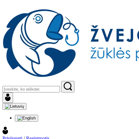
Prisijungti
/
Registruotis