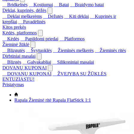
Bridkelnės
Kostiumai
Batai
Braidymo batai
Dėklai, kuprinės, dėžės
Dėklai meškerėms
Dėžutės
Kiti dėklai
Kuprinės ir
krepšiai
Pavadėlinės
Kitos prekės
Kėdės, platformos
Kėdės
Papildomi priedai
Platformos
Žieminė žūklė
Blizgutės
Švytuoklės
Žieminės meškerės
Žieminės ritės
Dirbtiniai masalai
Blizgės
Galvakabliai
Silikoniniai masalai
DOVANŲ KUPONAI
DOVANŲ KUPONAI
ŽVEJYBA SU ŽŪKLĖS
ENTUZIASTU!
Pristatymas
Rapala Žieminė ritė Rapala FlatStick 1:1