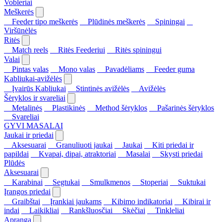
Vobleriai
Meškerės
Feeder tipo meškerės
Plūdinės meškerės
Spiningai
Viršūnėlės
Ritės
Match reels
Ritės Feederiui
Ritės spiningui
Valai
Pintas valas
Mono valas
Pavadėliams
Feeder guma
Kabliukai-avižėlės
Įvairūs Kabliukai
Stintinės avižėlės
Avižėlės
Šėryklos ir svareliai
Metalinės
Plastikinės
Method šėryklos
Pašarinės šėryklos
Svareliai
GYVI MASALAI
Jaukai ir priedai
Aksesuarai
Granuliuoti jaukai
Jaukai
Kiti priedai ir
papildai
Kvapai, dipai, atraktoriai
Masalai
Skysti priedai
Plūdės
Aksesuarai
Karabinai
Segtukai
Smulkmenos
Stoperiai
Suktukai
Įrangos priedai
Graibštai
Įrankiai jaukams
Kibimo indikatoriai
Kibirai ir
indai
Laikikliai
Rankšluosčiai
Skėčiai
Tinkleliai
Apranga