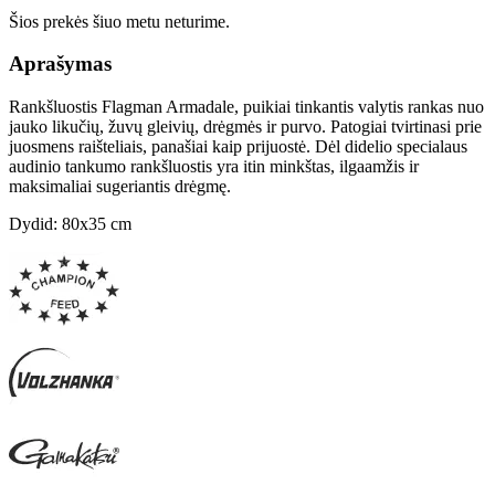
Šios prekės šiuo metu neturime.
Aprašymas
Rankšluostis Flagman Armadale, puikiai tinkantis valytis rankas nuo
jauko likučių, žuvų gleivių, drėgmės ir purvo. Patogiai tvirtinasi prie
juosmens raišteliais, panašiai kaip prijuostė. Dėl didelio specialaus
audinio tankumo rankšluostis yra itin minkštas, ilgaamžis ir
maksimaliai sugeriantis drėgmę.
Dydid: 80x35 cm