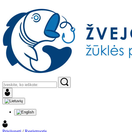
Prisijungti
/
Registruotis