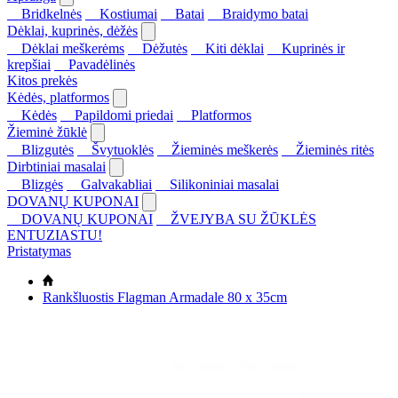
Bridkelnės
Kostiumai
Batai
Braidymo batai
Dėklai, kuprinės, dėžės
Dėklai meškerėms
Dėžutės
Kiti dėklai
Kuprinės ir
krepšiai
Pavadėlinės
Kitos prekės
Kėdės, platformos
Kėdės
Papildomi priedai
Platformos
Žieminė žūklė
Blizgutės
Švytuoklės
Žieminės meškerės
Žieminės ritės
Dirbtiniai masalai
Blizgės
Galvakabliai
Silikoniniai masalai
DOVANŲ KUPONAI
DOVANŲ KUPONAI
ŽVEJYBA SU ŽŪKLĖS
ENTUZIASTU!
Pristatymas
Rankšluostis Flagman Armadale 80 x 35cm