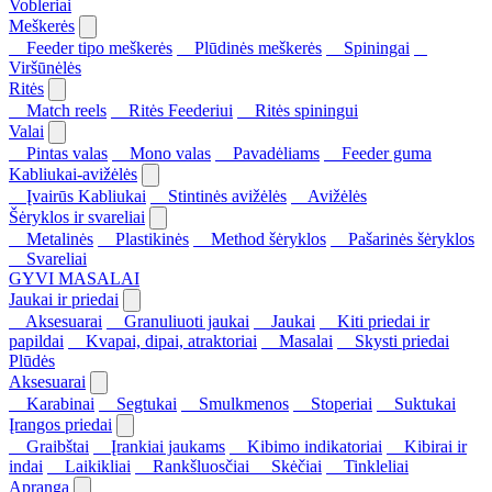
Vobleriai
Meškerės
Feeder tipo meškerės
Plūdinės meškerės
Spiningai
Viršūnėlės
Ritės
Match reels
Ritės Feederiui
Ritės spiningui
Valai
Pintas valas
Mono valas
Pavadėliams
Feeder guma
Kabliukai-avižėlės
Įvairūs Kabliukai
Stintinės avižėlės
Avižėlės
Šėryklos ir svareliai
Metalinės
Plastikinės
Method šėryklos
Pašarinės šėryklos
Svareliai
GYVI MASALAI
Jaukai ir priedai
Aksesuarai
Granuliuoti jaukai
Jaukai
Kiti priedai ir
papildai
Kvapai, dipai, atraktoriai
Masalai
Skysti priedai
Plūdės
Aksesuarai
Karabinai
Segtukai
Smulkmenos
Stoperiai
Suktukai
Įrangos priedai
Graibštai
Įrankiai jaukams
Kibimo indikatoriai
Kibirai ir
indai
Laikikliai
Rankšluosčiai
Skėčiai
Tinkleliai
Apranga