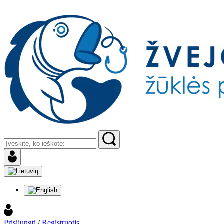
Prisijungti
/
Registruotis