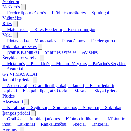
Vobleriai
Meškerės
Feeder tipo meškerės
Plūdinės meškerės
Spiningai
Viršūnėlės
Ritės
Match reels
Ritės Feederiui
Ritės spiningui
Valai
Pintas valas
Mono valas
Pavadėliams
Feeder guma
Kabliukai-avižėlės
Įvairūs Kabliukai
Stintinės avižėlės
Avižėlės
Šėryklos ir svareliai
Metalinės
Plastikinės
Method šėryklos
Pašarinės šėryklos
Svareliai
GYVI MASALAI
Jaukai ir priedai
Aksesuarai
Granuliuoti jaukai
Jaukai
Kiti priedai ir
papildai
Kvapai, dipai, atraktoriai
Masalai
Skysti priedai
Plūdės
Aksesuarai
Karabinai
Segtukai
Smulkmenos
Stoperiai
Suktukai
Įrangos priedai
Graibštai
Įrankiai jaukams
Kibimo indikatoriai
Kibirai ir
indai
Laikikliai
Rankšluosčiai
Skėčiai
Tinkleliai
Apranga