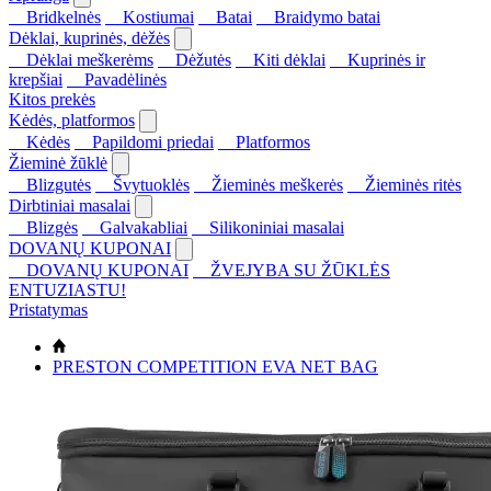
Bridkelnės
Kostiumai
Batai
Braidymo batai
Dėklai, kuprinės, dėžės
Dėklai meškerėms
Dėžutės
Kiti dėklai
Kuprinės ir
krepšiai
Pavadėlinės
Kitos prekės
Kėdės, platformos
Kėdės
Papildomi priedai
Platformos
Žieminė žūklė
Blizgutės
Švytuoklės
Žieminės meškerės
Žieminės ritės
Dirbtiniai masalai
Blizgės
Galvakabliai
Silikoniniai masalai
DOVANŲ KUPONAI
DOVANŲ KUPONAI
ŽVEJYBA SU ŽŪKLĖS
ENTUZIASTU!
Pristatymas
PRESTON COMPETITION EVA NET BAG