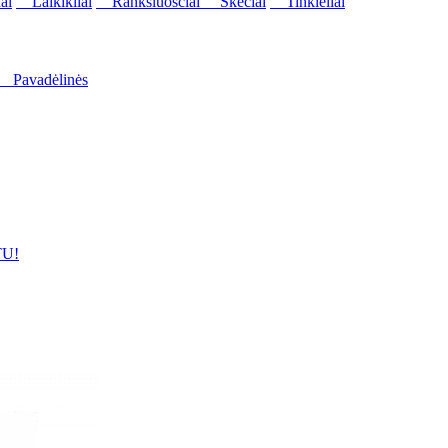
ai
Laikikliai
Rankšluosčiai
Skėčiai
Tinkleliai
Pavadėlinės
U!