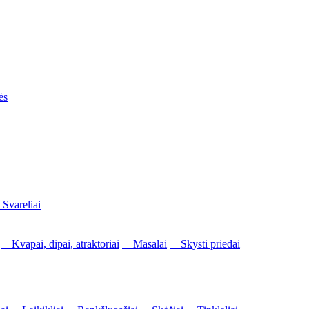
ės
vareliai
Kvapai, dipai, atraktoriai
Masalai
Skysti priedai