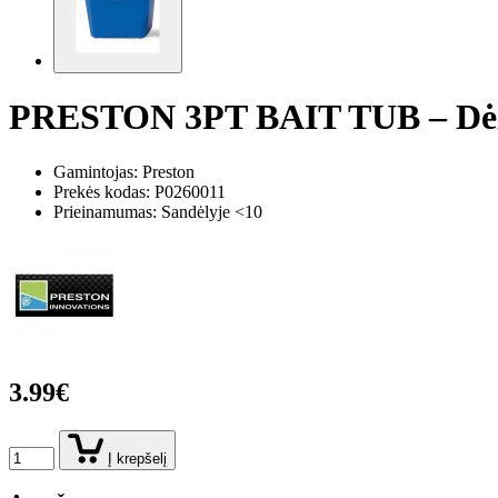
PRESTON 3PT BAIT TUB – Dėž
Gamintojas: Preston
Prekės kodas:
P0260011
Prieinamumas: Sandėlyje <10
3.99€
Į krepšelį