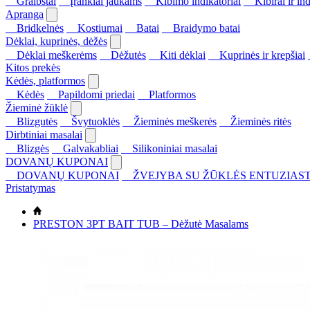
Graibštai
Įrankiai jaukams
Kibimo indikatoriai
Kibirai ir ind
Apranga
Bridkelnės
Kostiumai
Batai
Braidymo batai
Dėklai, kuprinės, dėžės
Dėklai meškerėms
Dėžutės
Kiti dėklai
Kuprinės ir krepšiai
Kitos prekės
Kėdės, platformos
Kėdės
Papildomi priedai
Platformos
Žieminė žūklė
Blizgutės
Švytuoklės
Žieminės meškerės
Žieminės ritės
Dirbtiniai masalai
Blizgės
Galvakabliai
Silikoniniai masalai
DOVANŲ KUPONAI
DOVANŲ KUPONAI
ŽVEJYBA SU ŽŪKLĖS ENTUZIAST
Pristatymas
PRESTON 3PT BAIT TUB – Dėžutė Masalams