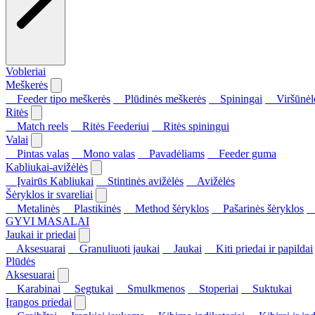
Vobleriai
Meškerės
Feeder tipo meškerės
Plūdinės meškerės
Spiningai
Viršūnėl
Ritės
Match reels
Ritės Feederiui
Ritės spiningui
Valai
Pintas valas
Mono valas
Pavadėliams
Feeder guma
Kabliukai-avižėlės
Įvairūs Kabliukai
Stintinės avižėlės
Avižėlės
Šėryklos ir svareliai
Metalinės
Plastikinės
Method šėryklos
Pašarinės šėryklos
S
GYVI MASALAI
Jaukai ir priedai
Aksesuarai
Granuliuoti jaukai
Jaukai
Kiti priedai ir papildai
Plūdės
Aksesuarai
Karabinai
Segtukai
Smulkmenos
Stoperiai
Suktukai
Įrangos priedai