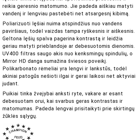
reikia geresnio matomumo. Jie padeda aiškiau matyti
vandenį ir lengviau pastebėti net atsargesnį kibimą.
Poliarizuoti lęšiai nuima atspindžius nuo vandens
paviršiaus, todėl vaizdas tampa ryškesnis ir aiškesnis.
Geltona lęšių spalva pagerina kontrastą ir leidžia
geriau matyti prieblandoje ar debesuotomis dienomis.
UV400 filtras saugo akis nuo kenksmingų spindulių, o
Mirror HD danga sumažina šviesos poveikį.
Polikarbonato rėmeliai yra lengvi ir lankstūs, todėl
akiniai patogūs nešioti ilgai ir gerai laikosi net aktyviai
judant.
Puikiai tinka žvejybai anksti ryte, vakare ar esant
debesuotam orui, kai svarbus geras kontrastas ir
matomumas. Padeda lengvai prisitaikyti prie skirtingų
žūklės sąlygų.