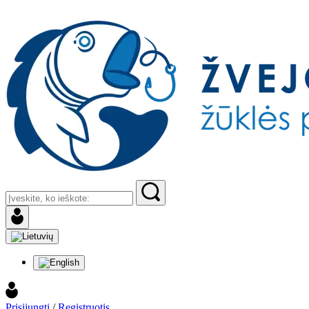
Prisijungti
/
Registruotis