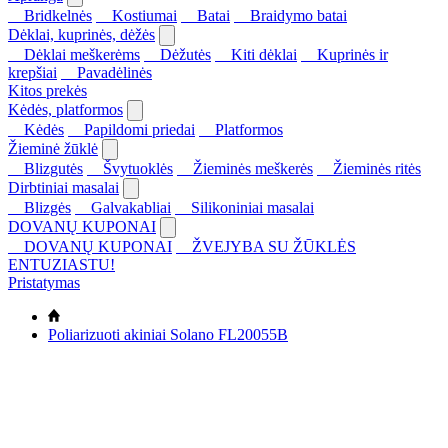
Bridkelnės
Kostiumai
Batai
Braidymo batai
Dėklai, kuprinės, dėžės
Dėklai meškerėms
Dėžutės
Kiti dėklai
Kuprinės ir
krepšiai
Pavadėlinės
Kitos prekės
Kėdės, platformos
Kėdės
Papildomi priedai
Platformos
Žieminė žūklė
Blizgutės
Švytuoklės
Žieminės meškerės
Žieminės ritės
Dirbtiniai masalai
Blizgės
Galvakabliai
Silikoniniai masalai
DOVANŲ KUPONAI
DOVANŲ KUPONAI
ŽVEJYBA SU ŽŪKLĖS
ENTUZIASTU!
Pristatymas
Poliarizuoti akiniai Solano FL20055B