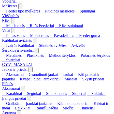
Vobleriai
Meškerės
Feeder tipo meškerės
Plūdinės meškerės
Spiningai
Viršūnėlės
Ritės
Match reels
Ritės Feederiui
Ritės spiningui
Valai
Pintas valas
Mono valas
Pavadėliams
Feeder guma
Kabliukai-avižėlės
Įvairūs Kabliukai
Stintinės avižėlės
Avižėlės
Šėryklos ir svareliai
Metalinės
Plastikinės
Method šėryklos
Pašarinės šėryklos
Svareliai
GYVI MASALAI
Jaukai ir priedai
Aksesuarai
Granuliuoti jaukai
Jaukai
Kiti priedai ir
papildai
Kvapai, dipai, atraktoriai
Masalai
Skysti priedai
Plūdės
Aksesuarai
Karabinai
Segtukai
Smulkmenos
Stoperiai
Suktukai
Įrangos priedai
Graibštai
Įrankiai jaukams
Kibimo indikatoriai
Kibirai ir
indai
Laikikliai
Rankšluosčiai
Skėčiai
Tinkleliai
Apranga