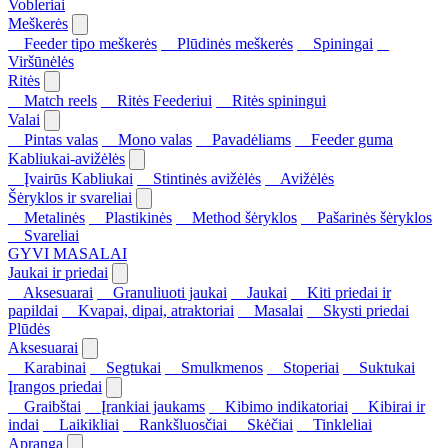
Vobleriai
Meškerės
Feeder tipo meškerės
Plūdinės meškerės
Spiningai
Viršūnėlės
Ritės
Match reels
Ritės Feederiui
Ritės spiningui
Valai
Pintas valas
Mono valas
Pavadėliams
Feeder guma
Kabliukai-avižėlės
Įvairūs Kabliukai
Stintinės avižėlės
Avižėlės
Šėryklos ir svareliai
Metalinės
Plastikinės
Method šėryklos
Pašarinės šėryklos
Svareliai
GYVI MASALAI
Jaukai ir priedai
Aksesuarai
Granuliuoti jaukai
Jaukai
Kiti priedai ir
papildai
Kvapai, dipai, atraktoriai
Masalai
Skysti priedai
Plūdės
Aksesuarai
Karabinai
Segtukai
Smulkmenos
Stoperiai
Suktukai
Įrangos priedai
Graibštai
Įrankiai jaukams
Kibimo indikatoriai
Kibirai ir
indai
Laikikliai
Rankšluosčiai
Skėčiai
Tinkleliai
Apranga