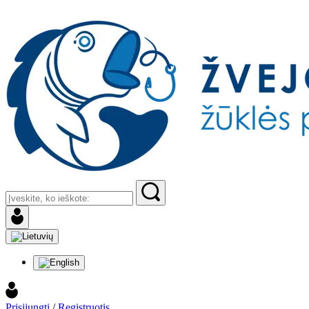
Prisijungti
/
Registruotis