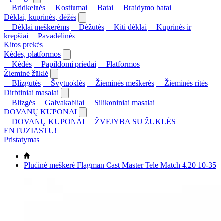
Bridkelnės
Kostiumai
Batai
Braidymo batai
Dėklai, kuprinės, dėžės
Dėklai meškerėms
Dėžutės
Kiti dėklai
Kuprinės ir
krepšiai
Pavadėlinės
Kitos prekės
Kėdės, platformos
Kėdės
Papildomi priedai
Platformos
Žieminė žūklė
Blizgutės
Švytuoklės
Žieminės meškerės
Žieminės ritės
Dirbtiniai masalai
Blizgės
Galvakabliai
Silikoniniai masalai
DOVANŲ KUPONAI
DOVANŲ KUPONAI
ŽVEJYBA SU ŽŪKLĖS
ENTUZIASTU!
Pristatymas
Plūdinė meškerė Flagman Cast Master Tele Match 4.20 10-35