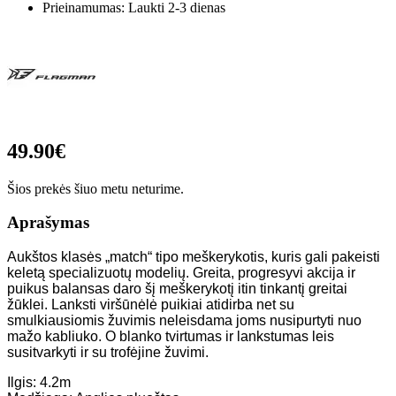
Prieinamumas: Laukti 2-3 dienas
49.90€
Šios prekės šiuo metu neturime.
Aprašymas
Aukštos klasės „match“ tipo meškerykotis, kuris gali pakeisti
keletą specializuotų modelių. Greita, progresyvi akcija ir
puikus balansas daro šį meškerykotį itin tinkantį greitai
žūklei. Lanksti viršūnėlė puikiai atidirba net su
smulkiausiomis žuvimis neleisdama joms nusipurtyti nuo
mažo kabliuko. O blanko tvirtumas ir lankstumas leis
susitvarkyti ir su trofėjine žuvimi.
Ilgis: 4.2m