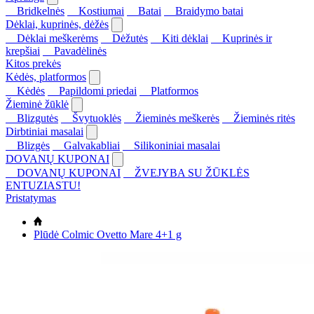
Bridkelnės
Kostiumai
Batai
Braidymo batai
Dėklai, kuprinės, dėžės
Dėklai meškerėms
Dėžutės
Kiti dėklai
Kuprinės ir
krepšiai
Pavadėlinės
Kitos prekės
Kėdės, platformos
Kėdės
Papildomi priedai
Platformos
Žieminė žūklė
Blizgutės
Švytuoklės
Žieminės meškerės
Žieminės ritės
Dirbtiniai masalai
Blizgės
Galvakabliai
Silikoniniai masalai
DOVANŲ KUPONAI
DOVANŲ KUPONAI
ŽVEJYBA SU ŽŪKLĖS
ENTUZIASTU!
Pristatymas
Plūdė Colmic Ovetto Mare 4+1 g