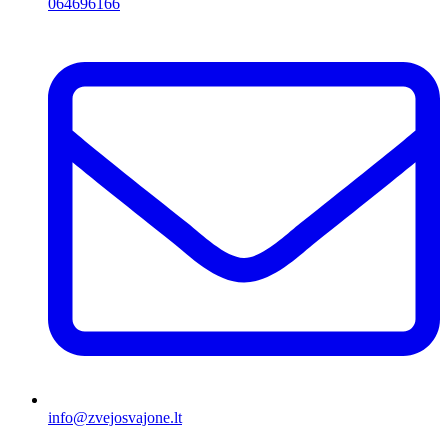
064696166
info@zvejosvajone.lt