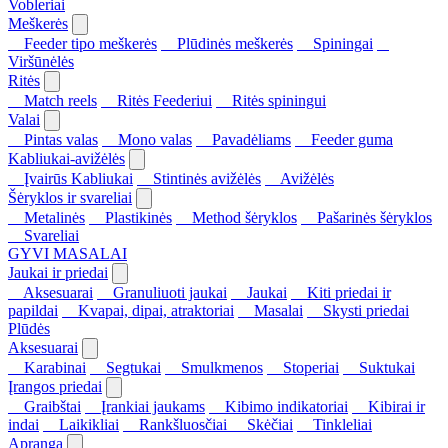
Vobleriai
Meškerės
Feeder tipo meškerės
Plūdinės meškerės
Spiningai
Viršūnėlės
Ritės
Match reels
Ritės Feederiui
Ritės spiningui
Valai
Pintas valas
Mono valas
Pavadėliams
Feeder guma
Kabliukai-avižėlės
Įvairūs Kabliukai
Stintinės avižėlės
Avižėlės
Šėryklos ir svareliai
Metalinės
Plastikinės
Method šėryklos
Pašarinės šėryklos
Svareliai
GYVI MASALAI
Jaukai ir priedai
Aksesuarai
Granuliuoti jaukai
Jaukai
Kiti priedai ir
papildai
Kvapai, dipai, atraktoriai
Masalai
Skysti priedai
Plūdės
Aksesuarai
Karabinai
Segtukai
Smulkmenos
Stoperiai
Suktukai
Įrangos priedai
Graibštai
Įrankiai jaukams
Kibimo indikatoriai
Kibirai ir
indai
Laikikliai
Rankšluosčiai
Skėčiai
Tinkleliai
Apranga