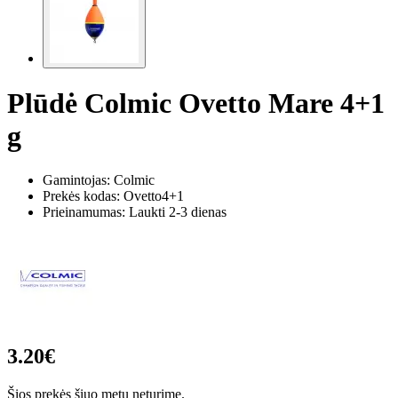
Plūdė Colmic Ovetto Mare 4+1
g
Gamintojas: Colmic
Prekės kodas:
Ovetto4+1
Prieinamumas: Laukti 2-3 dienas
3.20€
Šios prekės šiuo metu neturime.