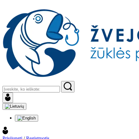
Prisijungti
/
Registruotis