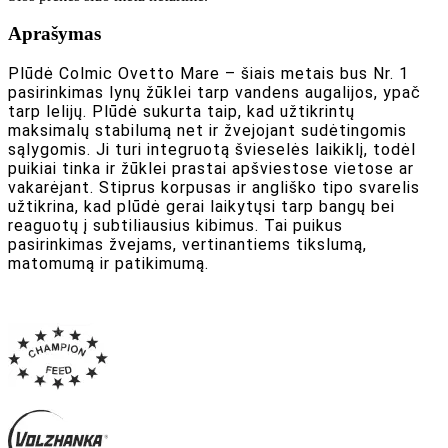
Aprašymas
Plūdė Colmic Ovetto Mare
– šiais metais bus Nr. 1
pasirinkimas lynų žūklei tarp vandens augalijos, ypač
tarp lelijų. Plūdė sukurta taip, kad užtikrintų
maksimalų stabilumą net ir žvejojant sudėtingomis
sąlygomis. Ji turi integruotą švieselės laikiklį, todėl
puikiai tinka ir žūklei prastai apšviestose vietose ar
vakarėjant. Stiprus korpusas ir angliško tipo svarelis
užtikrina, kad plūdė gerai laikytųsi tarp bangų bei
reaguotų į subtiliausius kibimus. Tai puikus
pasirinkimas žvejams, vertinantiems tikslumą,
matomumą ir patikimumą.