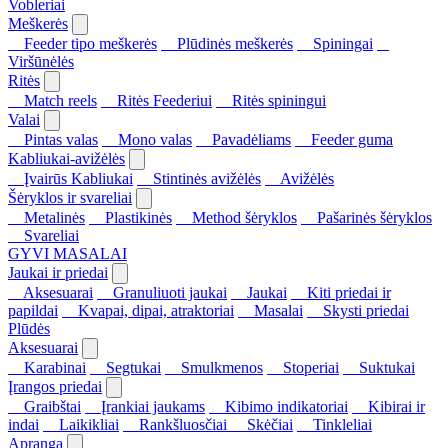
Vobleriai
Meškerės
Feeder tipo meškerės
Plūdinės meškerės
Spiningai
Viršūnėlės
Ritės
Match reels
Ritės Feederiui
Ritės spiningui
Valai
Pintas valas
Mono valas
Pavadėliams
Feeder guma
Kabliukai-avižėlės
Įvairūs Kabliukai
Stintinės avižėlės
Avižėlės
Šėryklos ir svareliai
Metalinės
Plastikinės
Method šėryklos
Pašarinės šėryklos
Svareliai
GYVI MASALAI
Jaukai ir priedai
Aksesuarai
Granuliuoti jaukai
Jaukai
Kiti priedai ir
papildai
Kvapai, dipai, atraktoriai
Masalai
Skysti priedai
Plūdės
Aksesuarai
Karabinai
Segtukai
Smulkmenos
Stoperiai
Suktukai
Įrangos priedai
Graibštai
Įrankiai jaukams
Kibimo indikatoriai
Kibirai ir
indai
Laikikliai
Rankšluosčiai
Skėčiai
Tinkleliai
Apranga