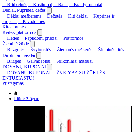
Bridkelnės
Kostiumai
Batai
Braidymo batai
Dėklai, kuprinės, dėžės
Dėklai meškerėms
Dėžutės
Kiti dėklai
Kuprinės ir
krepšiai
Pavadėlinės
Kitos prekės
Kėdės, platformos
Kėdės
Papildomi priedai
Platformos
Žieminė žūklė
Blizgutės
Švytuoklės
Žieminės meškerės
Žieminės ritės
Dirbtiniai masalai
Blizgės
Galvakabliai
Silikoniniai masalai
DOVANŲ KUPONAI
DOVANŲ KUPONAI
ŽVEJYBA SU ŽŪKLĖS
ENTUZIASTU!
Pristatymas
Plūdė 2.5grm