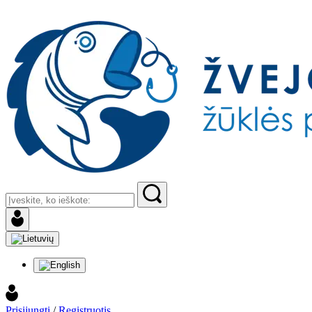
Prisijungti
/
Registruotis