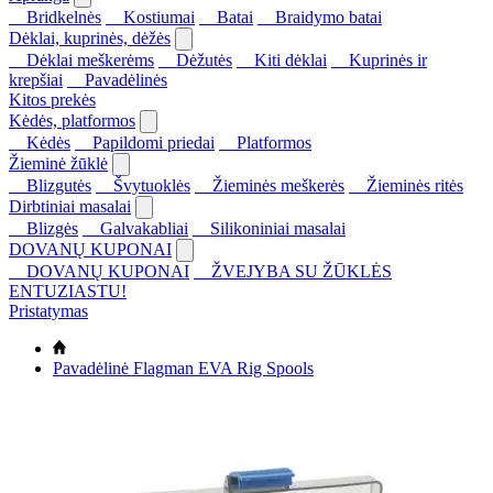
Bridkelnės
Kostiumai
Batai
Braidymo batai
Dėklai, kuprinės, dėžės
Dėklai meškerėms
Dėžutės
Kiti dėklai
Kuprinės ir
krepšiai
Pavadėlinės
Kitos prekės
Kėdės, platformos
Kėdės
Papildomi priedai
Platformos
Žieminė žūklė
Blizgutės
Švytuoklės
Žieminės meškerės
Žieminės ritės
Dirbtiniai masalai
Blizgės
Galvakabliai
Silikoniniai masalai
DOVANŲ KUPONAI
DOVANŲ KUPONAI
ŽVEJYBA SU ŽŪKLĖS
ENTUZIASTU!
Pristatymas
Pavadėlinė Flagman EVA Rig Spools