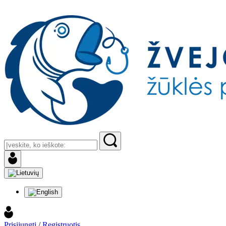
Prisijungti
/
Registruotis