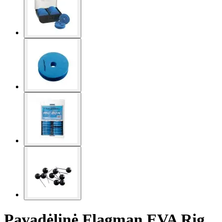
Pavadėlinė Flagman EVA Rig