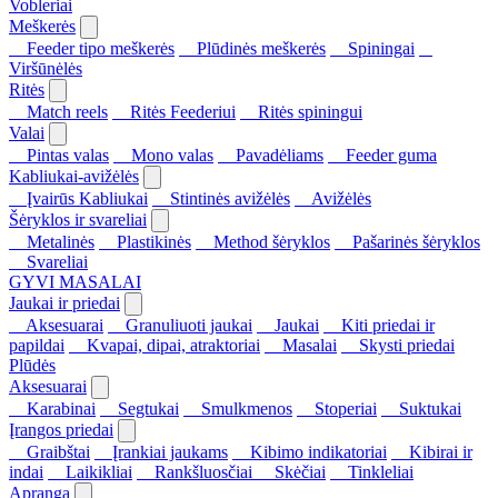
Vobleriai
Meškerės
Feeder tipo meškerės
Plūdinės meškerės
Spiningai
Viršūnėlės
Ritės
Match reels
Ritės Feederiui
Ritės spiningui
Valai
Pintas valas
Mono valas
Pavadėliams
Feeder guma
Kabliukai-avižėlės
Įvairūs Kabliukai
Stintinės avižėlės
Avižėlės
Šėryklos ir svareliai
Metalinės
Plastikinės
Method šėryklos
Pašarinės šėryklos
Svareliai
GYVI MASALAI
Jaukai ir priedai
Aksesuarai
Granuliuoti jaukai
Jaukai
Kiti priedai ir
papildai
Kvapai, dipai, atraktoriai
Masalai
Skysti priedai
Plūdės
Aksesuarai
Karabinai
Segtukai
Smulkmenos
Stoperiai
Suktukai
Įrangos priedai
Graibštai
Įrankiai jaukams
Kibimo indikatoriai
Kibirai ir
indai
Laikikliai
Rankšluosčiai
Skėčiai
Tinkleliai
Apranga