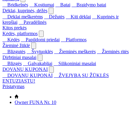
Bridkelnės
Kostiumai
Batai
Braidymo batai
Dėklai, kuprinės, dėžės
Dėklai meškerėms
Dėžutės
Kiti dėklai
Kuprinės ir
krepšiai
Pavadėlinės
Kitos prekės
Kėdės, platformos
Kėdės
Papildomi priedai
Platformos
Žieminė žūklė
Blizgutės
Švytuoklės
Žieminės meškerės
Žieminės ritės
Dirbtiniai masalai
Blizgės
Galvakabliai
Silikoniniai masalai
DOVANŲ KUPONAI
DOVANŲ KUPONAI
ŽVEJYBA SU ŽŪKLĖS
ENTUZIASTU!
Pristatymas
Owner FUNA Nr. 10