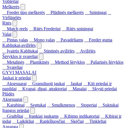
Vobleriai
Meškerės
Feeder tipo meškerės
Plūdinės meškerės
Spiningai
Viršūnėlės
Ritės
Match reels
Ritės Feederiui
Ritės spiningui
Valai
Pintas valas
Mono valas
Pavadėliams
Feeder guma
Kabliukai-avižėlės
Įvairūs Kabliukai
Stintinės avižėlės
Avižėlės
Šėryklos ir svareliai
Metalinės
Plastikinės
Method šėryklos
Pašarinės šėryklos
Svareliai
GYVI MASALAI
Jaukai ir priedai
Aksesuarai
Granuliuoti jaukai
Jaukai
Kiti priedai ir
papildai
Kvapai, dipai, atraktoriai
Masalai
Skysti priedai
Plūdės
Aksesuarai
Karabinai
Segtukai
Smulkmenos
Stoperiai
Suktukai
Įrangos priedai
Graibštai
Įrankiai jaukams
Kibimo indikatoriai
Kibirai ir
indai
Laikikliai
Rankšluosčiai
Skėčiai
Tinkleliai
Apranga