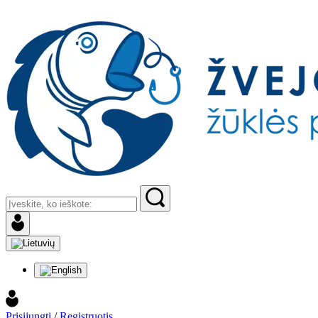
Prisijungti
/
Registruotis