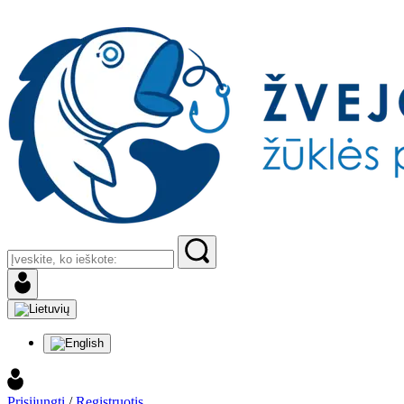
Prisijungti
/
Registruotis