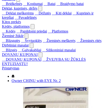
Bridkelnės
Kostiumai
Batai
Braidymo batai
Dėklai, kuprinės, dėžės
Dėklai meškerėms
Dėžutės
Kiti dėklai
Kuprinės ir
krepšiai
Pavadėlinės
Kitos prekės
Kėdės, platformos
Kėdės
Papildomi priedai
Platformos
Žieminė žūklė
Blizgutės
Švytuoklės
Žieminės meškerės
Žieminės ritės
Dirbtiniai masalai
Blizgės
Galvakabliai
Silikoniniai masalai
DOVANŲ KUPONAI
DOVANŲ KUPONAI
ŽVEJYBA SU ŽŪKLĖS
ENTUZIASTU!
Pristatymas
Owner CHINU with EYE Nr. 2