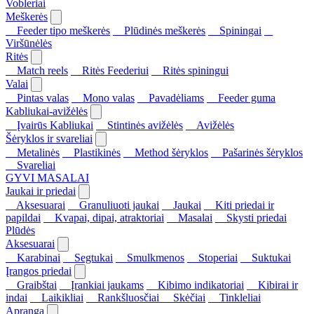
Vobleriai
Meškerės
Feeder tipo meškerės
Plūdinės meškerės
Spiningai
Viršūnėlės
Ritės
Match reels
Ritės Feederiui
Ritės spiningui
Valai
Pintas valas
Mono valas
Pavadėliams
Feeder guma
Kabliukai-avižėlės
Įvairūs Kabliukai
Stintinės avižėlės
Avižėlės
Šėryklos ir svareliai
Metalinės
Plastikinės
Method šėryklos
Pašarinės šėryklos
Svareliai
GYVI MASALAI
Jaukai ir priedai
Aksesuarai
Granuliuoti jaukai
Jaukai
Kiti priedai ir
papildai
Kvapai, dipai, atraktoriai
Masalai
Skysti priedai
Plūdės
Aksesuarai
Karabinai
Segtukai
Smulkmenos
Stoperiai
Suktukai
Įrangos priedai
Graibštai
Įrankiai jaukams
Kibimo indikatoriai
Kibirai ir
indai
Laikikliai
Rankšluosčiai
Skėčiai
Tinkleliai
Apranga