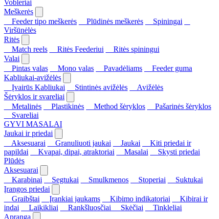
Vobleriai
Meškerės
Feeder tipo meškerės
Plūdinės meškerės
Spiningai
Viršūnėlės
Ritės
Match reels
Ritės Feederiui
Ritės spiningui
Valai
Pintas valas
Mono valas
Pavadėliams
Feeder guma
Kabliukai-avižėlės
Įvairūs Kabliukai
Stintinės avižėlės
Avižėlės
Šėryklos ir svareliai
Metalinės
Plastikinės
Method šėryklos
Pašarinės šėryklos
Svareliai
GYVI MASALAI
Jaukai ir priedai
Aksesuarai
Granuliuoti jaukai
Jaukai
Kiti priedai ir
papildai
Kvapai, dipai, atraktoriai
Masalai
Skysti priedai
Plūdės
Aksesuarai
Karabinai
Segtukai
Smulkmenos
Stoperiai
Suktukai
Įrangos priedai
Graibštai
Įrankiai jaukams
Kibimo indikatoriai
Kibirai ir
indai
Laikikliai
Rankšluosčiai
Skėčiai
Tinkleliai
Apranga