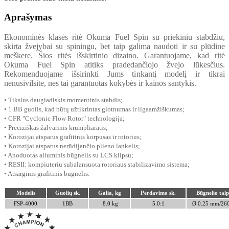
Aprašymas
Ekonominės klasės ritė Okuma Fuel Spin su priekiniu stabdžiu,
skirta žvejybai su spiningu, bet taip galima naudoti ir su plūdine
meškere. Šios ritės išskirtinio dizaino. Garantuojame, kad ritė
Okuma Fuel Spin atitiks pradedančiojo žvejo lūkesčius.
Rekomenduojame išsirinkti Jums tinkantį modelį ir tikrai
nenusivilsite, nes tai garantuotas kokybės ir kainos santykis.
• Tikslus daugiadiskis momentinis stabdis;
• 1 BB guolis, kad būtų užtikrintas glotnumas ir ilgaamžiškumas;
• CFR "Cyclonic Flow Rotor" technologija;
•
Preciziškas žalvarinis krumpliaratis
;
• Korozijai atsparus grafitinis korpusas ir rotorius;
• Korozijai atsparus nerūdijančio plieno lankelis;
• Anoduotas aliuminis būgnelis su LCS klipsu;
• RESII: kompiuteriu subalansuota rotoriaus stabilizavimo sistema;
• Atsarginis grafitinis būgnelis.
Modelis
Guolių sk.
Galia, kg
Perdavimo sk.
Būgnelio tal
FSP-4000
1BB
8.0 kg
5.0:1
Ø 0.25 mm/26