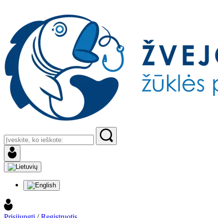
Prisijungti
/
Registruotis