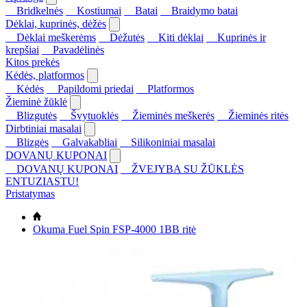
Bridkelnės
Kostiumai
Batai
Braidymo batai
Dėklai, kuprinės, dėžės
Dėklai meškerėms
Dėžutės
Kiti dėklai
Kuprinės ir
krepšiai
Pavadėlinės
Kitos prekės
Kėdės, platformos
Kėdės
Papildomi priedai
Platformos
Žieminė žūklė
Blizgutės
Švytuoklės
Žieminės meškerės
Žieminės ritės
Dirbtiniai masalai
Blizgės
Galvakabliai
Silikoniniai masalai
DOVANŲ KUPONAI
DOVANŲ KUPONAI
ŽVEJYBA SU ŽŪKLĖS
ENTUZIASTU!
Pristatymas
Okuma Fuel Spin FSP-4000 1BB ritė