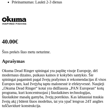
Prieinamumas: Laukti 2-3 dienas
40.00€
Šios prekės šiuo metu neturime.
Aprašymas
Okuma Dead Ringer spiningai yra paplitę visoje Europoje, dėl
modernaus dizaino, puikaus kainos ir kokybės santykio. Šie
spiningai pagaminti pagal žvejų prašymus ir rekomendacijas iš visos
Europos tam, kad žvejybą taptu malonesnė ir efektyvesnė. Naujieji
„Okuma Dead Ringer“ kotai yra didžiausia „PAN European“ kotų
programa, kuri koncentruojasi į šiuolaikines technologijas,
šiuolaikine masalų gamyba, žvejų poreikius. Kas labiausiai traukia
žvejų akį į būtent šiuos modelius, tai yra ypač lengvas 24T anglies
tuščiavidurė konstrukcija.