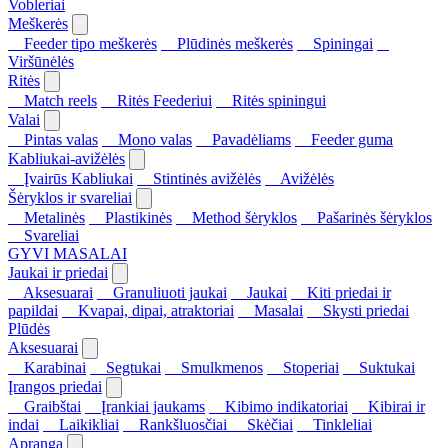
Vobleriai
Meškerės
Feeder tipo meškerės
Plūdinės meškerės
Spiningai
Viršūnėlės
Ritės
Match reels
Ritės Feederiui
Ritės spiningui
Valai
Pintas valas
Mono valas
Pavadėliams
Feeder guma
Kabliukai-avižėlės
Įvairūs Kabliukai
Stintinės avižėlės
Avižėlės
Šėryklos ir svareliai
Metalinės
Plastikinės
Method šėryklos
Pašarinės šėryklos
Svareliai
GYVI MASALAI
Jaukai ir priedai
Aksesuarai
Granuliuoti jaukai
Jaukai
Kiti priedai ir
papildai
Kvapai, dipai, atraktoriai
Masalai
Skysti priedai
Plūdės
Aksesuarai
Karabinai
Segtukai
Smulkmenos
Stoperiai
Suktukai
Įrangos priedai
Graibštai
Įrankiai jaukams
Kibimo indikatoriai
Kibirai ir
indai
Laikikliai
Rankšluosčiai
Skėčiai
Tinkleliai
Apranga