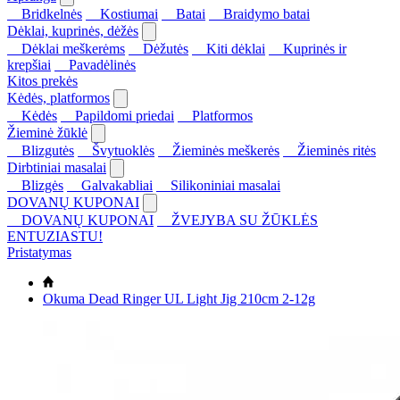
Bridkelnės
Kostiumai
Batai
Braidymo batai
Dėklai, kuprinės, dėžės
Dėklai meškerėms
Dėžutės
Kiti dėklai
Kuprinės ir
krepšiai
Pavadėlinės
Kitos prekės
Kėdės, platformos
Kėdės
Papildomi priedai
Platformos
Žieminė žūklė
Blizgutės
Švytuoklės
Žieminės meškerės
Žieminės ritės
Dirbtiniai masalai
Blizgės
Galvakabliai
Silikoniniai masalai
DOVANŲ KUPONAI
DOVANŲ KUPONAI
ŽVEJYBA SU ŽŪKLĖS
ENTUZIASTU!
Pristatymas
Okuma Dead Ringer UL Light Jig 210cm 2-12g