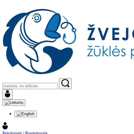
Prisijungti
/
Registruotis