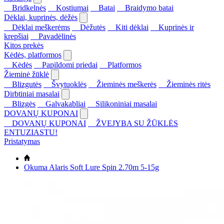
Bridkelnės
Kostiumai
Batai
Braidymo batai
Dėklai, kuprinės, dėžės
Dėklai meškerėms
Dėžutės
Kiti dėklai
Kuprinės ir
krepšiai
Pavadėlinės
Kitos prekės
Kėdės, platformos
Kėdės
Papildomi priedai
Platformos
Žieminė žūklė
Blizgutės
Švytuoklės
Žieminės meškerės
Žieminės ritės
Dirbtiniai masalai
Blizgės
Galvakabliai
Silikoniniai masalai
DOVANŲ KUPONAI
DOVANŲ KUPONAI
ŽVEJYBA SU ŽŪKLĖS
ENTUZIASTU!
Pristatymas
Okuma Alaris Soft Lure Spin 2.70m 5-15g