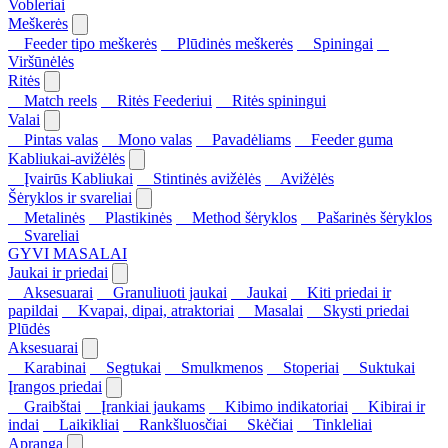
Vobleriai
Meškerės
Feeder tipo meškerės
Plūdinės meškerės
Spiningai
Viršūnėlės
Ritės
Match reels
Ritės Feederiui
Ritės spiningui
Valai
Pintas valas
Mono valas
Pavadėliams
Feeder guma
Kabliukai-avižėlės
Įvairūs Kabliukai
Stintinės avižėlės
Avižėlės
Šėryklos ir svareliai
Metalinės
Plastikinės
Method šėryklos
Pašarinės šėryklos
Svareliai
GYVI MASALAI
Jaukai ir priedai
Aksesuarai
Granuliuoti jaukai
Jaukai
Kiti priedai ir
papildai
Kvapai, dipai, atraktoriai
Masalai
Skysti priedai
Plūdės
Aksesuarai
Karabinai
Segtukai
Smulkmenos
Stoperiai
Suktukai
Įrangos priedai
Graibštai
Įrankiai jaukams
Kibimo indikatoriai
Kibirai ir
indai
Laikikliai
Rankšluosčiai
Skėčiai
Tinkleliai
Apranga