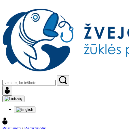
Prisijungti
/
Registruotis