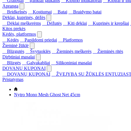
Graibštai
Įrankiai jaukams
Kibimo indikatoriai
Kibirai ir ind
Apranga
Bridkelnės
Kostiumai
Batai
Braidymo batai
Dėklai, kuprinės, dėžės
Dėklai meškerėms
Dėžutės
Kiti dėklai
Kuprinės ir krepšiai
Kitos prekės
Kėdės, platformos
Kėdės
Papildomi priedai
Platformos
Žieminė žūklė
Blizgutės
Švytuoklės
Žieminės meškerės
Žieminės ritės
Dirbtiniai masalai
Blizgės
Galvakabliai
Silikoniniai masalai
DOVANŲ KUPONAI
DOVANŲ KUPONAI
ŽVEJYBA SU ŽŪKLĖS ENTUZIAST
Pristatymas
Nytro Mono Mesh Ghost Net 45cm