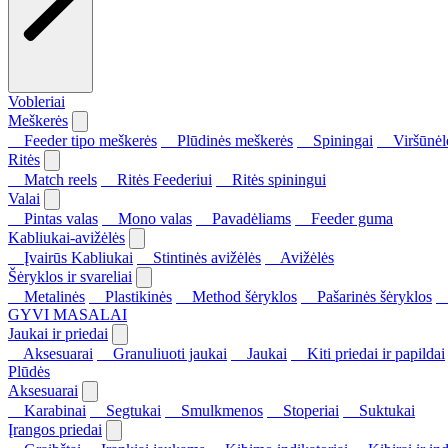
Vobleriai
Meškerės
Feeder tipo meškerės
Plūdinės meškerės
Spiningai
Viršūnėl
Ritės
Match reels
Ritės Feederiui
Ritės spiningui
Valai
Pintas valas
Mono valas
Pavadėliams
Feeder guma
Kabliukai-avižėlės
Įvairūs Kabliukai
Stintinės avižėlės
Avižėlės
Šėryklos ir svareliai
Metalinės
Plastikinės
Method šėryklos
Pašarinės šėryklos
S
GYVI MASALAI
Jaukai ir priedai
Aksesuarai
Granuliuoti jaukai
Jaukai
Kiti priedai ir papildai
Plūdės
Aksesuarai
Karabinai
Segtukai
Smulkmenos
Stoperiai
Suktukai
Įrangos priedai