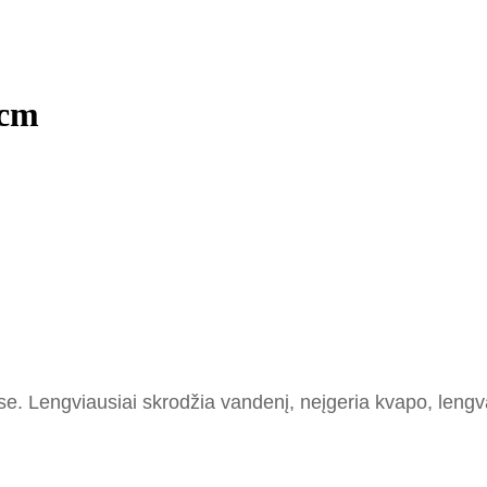
5cm
e. Lengviausiai skrodžia vandenį, neįgeria kvapo, lengva