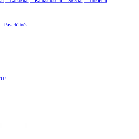
ai
Laikikliai
Rankšluosčiai
Skėčiai
Tinkleliai
Pavadėlinės
U!