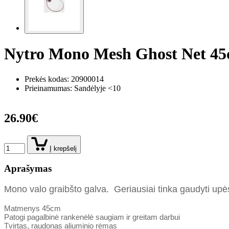
Nytro Mono Mesh Ghost Net 4
Prekės kodas:
20900014
Prieinamumas: Sandėlyje <10
26.90€
Į krepšelį
Aprašymas
Mono valo graibšto galva. Geriausiai tinka gaudyti upės
Matmenys 45cm
Patogi pagalbinė rankenėlė saugiam ir greitam darbui
Tvirtas, raudonas aliuminio rėmas