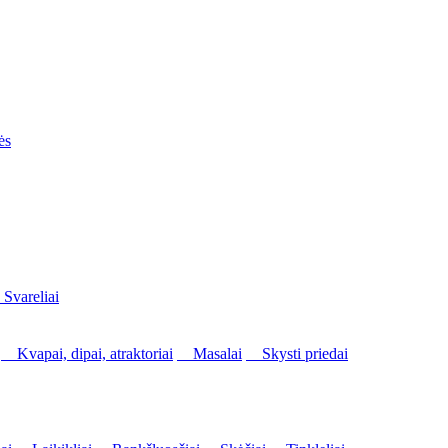
ės
vareliai
Kvapai, dipai, atraktoriai
Masalai
Skysti priedai