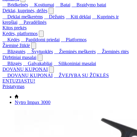
Bridkelnės
Kostiumai
Batai
Braidymo batai
Dėklai, kuprinės, dėžės
Dėklai meškerėms
Dėžutės
Kiti dėklai
Kuprinės ir
krepšiai
Pavadėlinės
Kitos prekės
Kėdės, platformos
Kėdės
Papildomi priedai
Platformos
Žieminė žūklė
Blizgutės
Švytuoklės
Žieminės meškerės
Žieminės ritės
Dirbtiniai masalai
Blizgės
Galvakabliai
Silikoniniai masalai
DOVANŲ KUPONAI
DOVANŲ KUPONAI
ŽVEJYBA SU ŽŪKLĖS
ENTUZIASTU!
Pristatymas
Nytro Impax 3000