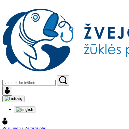
Prisijungti
/
Registruotis