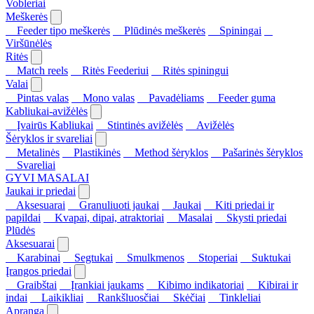
Vobleriai
Meškerės
Feeder tipo meškerės
Plūdinės meškerės
Spiningai
Viršūnėlės
Ritės
Match reels
Ritės Feederiui
Ritės spiningui
Valai
Pintas valas
Mono valas
Pavadėliams
Feeder guma
Kabliukai-avižėlės
Įvairūs Kabliukai
Stintinės avižėlės
Avižėlės
Šėryklos ir svareliai
Metalinės
Plastikinės
Method šėryklos
Pašarinės šėryklos
Svareliai
GYVI MASALAI
Jaukai ir priedai
Aksesuarai
Granuliuoti jaukai
Jaukai
Kiti priedai ir
papildai
Kvapai, dipai, atraktoriai
Masalai
Skysti priedai
Plūdės
Aksesuarai
Karabinai
Segtukai
Smulkmenos
Stoperiai
Suktukai
Įrangos priedai
Graibštai
Įrankiai jaukams
Kibimo indikatoriai
Kibirai ir
indai
Laikikliai
Rankšluosčiai
Skėčiai
Tinkleliai
Apranga