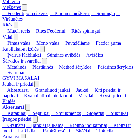
Vobleriai
Meškerės
Feeder tipo meškerės
Plūdinės meškerės
Spiningai
Viršūnėlės
Ritės
Match reels
Ritės Feederiui
Ritės spiningui
Valai
Pintas valas
Mono valas
Pavadėliams
Feeder guma
Kabliukai-avižėlės
Įvairūs Kabliukai
Stintinės avižėlės
Avižėlės
Šėryklos ir svareliai
Metalinės
Plastikinės
Method šėryklos
Pašarinės šėryklos
Svareliai
GYVI MASALAI
Jaukai ir priedai
Aksesuarai
Granuliuoti jaukai
Jaukai
Kiti priedai ir
papildai
Kvapai, dipai, atraktoriai
Masalai
Skysti priedai
Plūdės
Aksesuarai
Karabinai
Segtukai
Smulkmenos
Stoperiai
Suktukai
Įrangos priedai
Graibštai
Įrankiai jaukams
Kibimo indikatoriai
Kibirai ir
indai
Laikikliai
Rankšluosčiai
Skėčiai
Tinkleliai
Apranga