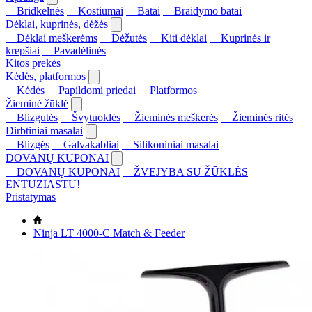
Bridkelnės
Kostiumai
Batai
Braidymo batai
Dėklai, kuprinės, dėžės
Dėklai meškerėms
Dėžutės
Kiti dėklai
Kuprinės ir
krepšiai
Pavadėlinės
Kitos prekės
Kėdės, platformos
Kėdės
Papildomi priedai
Platformos
Žieminė žūklė
Blizgutės
Švytuoklės
Žieminės meškerės
Žieminės ritės
Dirbtiniai masalai
Blizgės
Galvakabliai
Silikoniniai masalai
DOVANŲ KUPONAI
DOVANŲ KUPONAI
ŽVEJYBA SU ŽŪKLĖS
ENTUZIASTU!
Pristatymas
Ninja LT 4000-C Match & Feeder