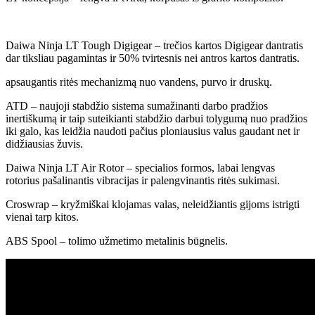
Daiwa Ninja LT Tough Digigear – trečios kartos Digigear dantratis
dar tiksliau pagamintas ir 50% tvirtesnis nei antros kartos dantratis.
apsaugantis ritės mechanizmą nuo vandens, purvo ir druskų.
ATD – naujoji stabdžio sistema sumažinanti darbo pradžios
inertiškumą ir taip suteikianti stabdžio darbui tolygumą nuo pradžios
iki galo, kas leidžia naudoti pačius ploniausius valus gaudant net ir
didžiausias žuvis.
Daiwa Ninja LT Air Rotor – specialios formos, labai lengvas
rotorius pašalinantis vibracijas ir palengvinantis ritės sukimasi.
Croswrap – kryžmiškai klojamas valas, neleidžiantis gijoms istrigti
vienai tarp kitos.
ABS Spool – tolimo užmetimo metalinis būgnelis.