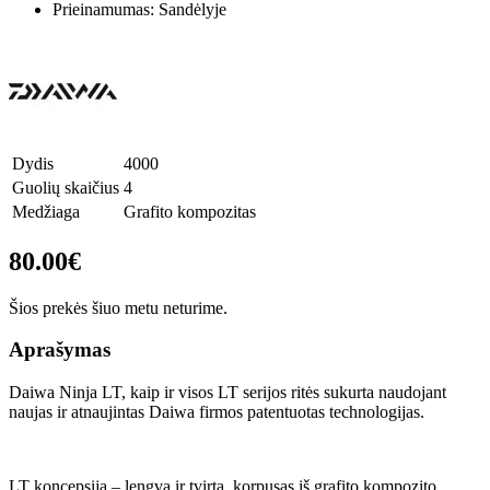
Prieinamumas: Sandėlyje
Dydis
4000
Guolių skaičius
4
Medžiaga
Grafito kompozitas
80.00€
Šios prekės šiuo metu neturime.
Aprašymas
Daiwa Ninja LT, kaip ir visos LT serijos ritės sukurta naudojant
naujas ir atnaujintas Daiwa firmos patentuotas technologijas.
LT koncepsija – lengva ir tvirta, korpusas iš grafito kompozito.