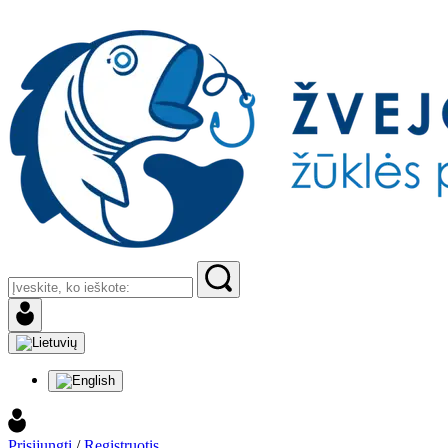
Prisijungti
/
Registruotis