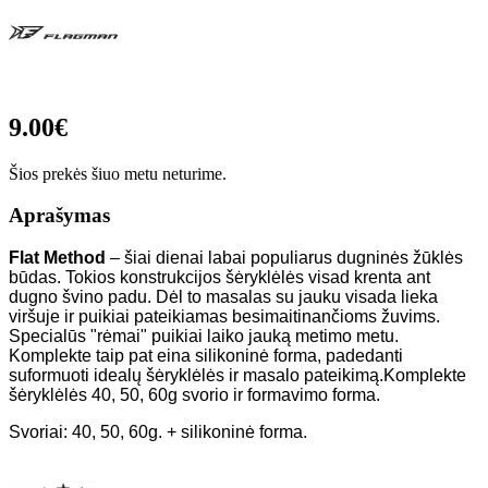
9.00€
Šios prekės šiuo metu neturime.
Aprašymas
Flat Method
– šiai dienai labai populiarus dugninės žūklės
būdas. Tokios konstrukcijos šėryklėlės visad krenta ant
dugno švino padu. Dėl to masalas su jauku visada lieka
viršuje ir puikiai pateikiamas besimaitinančioms žuvims.
Specialūs "rėmai" puikiai laiko jauką metimo metu.
Komplekte taip pat eina silikoninė forma, padedanti
suformuoti idealų šėryklėlės ir masalo pateikimą.Komplekte
šėryklėlės 40, 50, 60g svorio ir formavimo forma.
Svoriai: 40, 50, 60g. + silikoninė forma.