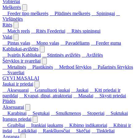
Vobleriai
Meškerės
Feeder tipo meškerės
Plūdinės meškerės
Spiningai
Viršūnėlės
Ritės
Match reels
Ritės Feederiui
Ritės spiningui
Valai
Pintas valas
Mono valas
Pavadėliams
Feeder guma
Kabliukai-avižėlės
Įvairūs Kabliukai
Stintinės avižėlės
Avižėlės
Šėryklos ir svareliai
Metalinės
Plastikinės
Method šėryklos
Pašarinės šėryklos
Svareliai
GYVI MASALAI
Jaukai ir priedai
Aksesuarai
Granuliuoti jaukai
Jaukai
Kiti priedai ir
papildai
Kvapai, dipai, atraktoriai
Masalai
Skysti priedai
Plūdės
Aksesuarai
Karabinai
Segtukai
Smulkmenos
Stoperiai
Suktukai
Įrangos priedai
Graibštai
Įrankiai jaukams
Kibimo indikatoriai
Kibirai ir
indai
Laikikliai
Rankšluosčiai
Skėčiai
Tinkleliai
Apranga