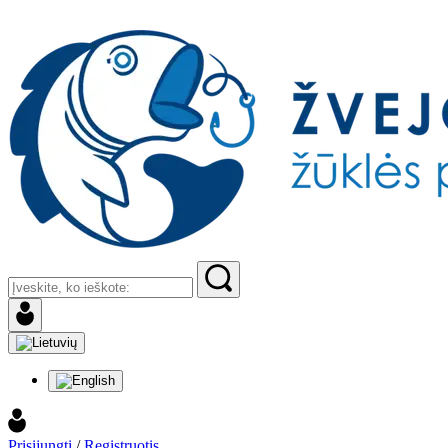
Prisijungti
/
Registruotis