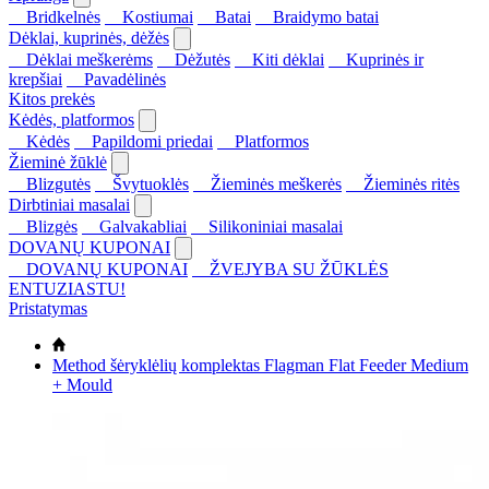
Bridkelnės
Kostiumai
Batai
Braidymo batai
Dėklai, kuprinės, dėžės
Dėklai meškerėms
Dėžutės
Kiti dėklai
Kuprinės ir
krepšiai
Pavadėlinės
Kitos prekės
Kėdės, platformos
Kėdės
Papildomi priedai
Platformos
Žieminė žūklė
Blizgutės
Švytuoklės
Žieminės meškerės
Žieminės ritės
Dirbtiniai masalai
Blizgės
Galvakabliai
Silikoniniai masalai
DOVANŲ KUPONAI
DOVANŲ KUPONAI
ŽVEJYBA SU ŽŪKLĖS
ENTUZIASTU!
Pristatymas
Method šėryklėlių komplektas Flagman Flat Feeder Medium
+ Mould