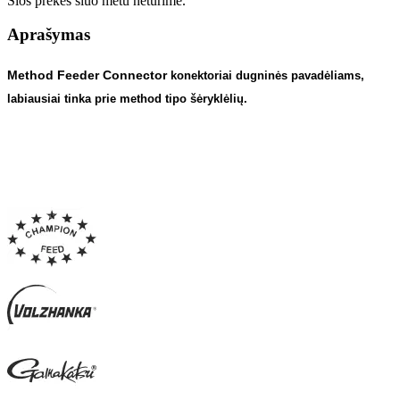
Šios prekės šiuo metu neturime.
Aprašymas
Method
Feeder Connector
konektoriai dugninės pavadėliams,
labiausiai tinka prie method tipo šėryklėlių.