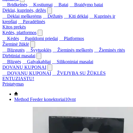
Bridkelnės
Kostiumai
Batai
Braidymo batai
Dėklai, kuprinės, dėžės
Dėklai meškerėms
Dėžutės
Kiti dėklai
Kuprinės ir
krepšiai
Pavadėlinės
Kitos prekės
Kėdės, platformos
Kėdės
Papildomi priedai
Platformos
Žieminė žūklė
Blizgutės
Švytuoklės
Žieminės meškerės
Žieminės ritės
Dirbtiniai masalai
Blizgės
Galvakabliai
Silikoniniai masalai
DOVANŲ KUPONAI
DOVANŲ KUPONAI
ŽVEJYBA SU ŽŪKLĖS
ENTUZIASTU!
Pristatymas
Method Feeder konektoriai10vnt