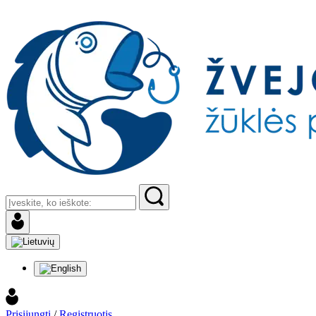
Prisijungti
/
Registruotis