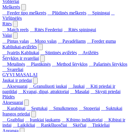
Vobleriai
Meškerės
Feeder tipo meškerės
Plūdinės meškerės
Spiningai
Viršūnėlės
Ritės
Match reels
Ritės Feederiui
Ritės spiningui
Valai
Pintas valas
Mono valas
Pavadėliams
Feeder guma
Kabliukai-avižėlės
Įvairūs Kabliukai
Stintinės avižėlės
Avižėlės
Šėryklos ir svareliai
Metalinės
Plastikinės
Method šėryklos
Pašarinės šėryklos
Svareliai
GYVI MASALAI
Jaukai ir priedai
Aksesuarai
Granuliuoti jaukai
Jaukai
Kiti priedai ir
papildai
Kvapai, dipai, atraktoriai
Masalai
Skysti priedai
Plūdės
Aksesuarai
Karabinai
Segtukai
Smulkmenos
Stoperiai
Suktukai
Įrangos priedai
Graibštai
Įrankiai jaukams
Kibimo indikatoriai
Kibirai ir
indai
Laikikliai
Rankšluosčiai
Skėčiai
Tinkleliai
Apranga