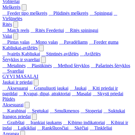
Vobleriai
Meškerės
Feeder tipo meškerės
Plūdinės meškerės
Spiningai
Viršūnėlės
Ritės
Match reels
Ritės Feederiui
Ritės spiningui
Valai
Pintas valas
Mono valas
Pavadėliams
Feeder guma
Kabliukai-avižėlės
Įvairūs Kabliukai
Stintinės avižėlės
Avižėlės
Šėryklos ir svareliai
Metalinės
Plastikinės
Method šėryklos
Pašarinės šėryklos
Svareliai
GYVI MASALAI
Jaukai ir priedai
Aksesuarai
Granuliuoti jaukai
Jaukai
Kiti priedai ir
papildai
Kvapai, dipai, atraktoriai
Masalai
Skysti priedai
Plūdės
Aksesuarai
Karabinai
Segtukai
Smulkmenos
Stoperiai
Suktukai
Įrangos priedai
Graibštai
Įrankiai jaukams
Kibimo indikatoriai
Kibirai ir
indai
Laikikliai
Rankšluosčiai
Skėčiai
Tinkleliai
Apranga