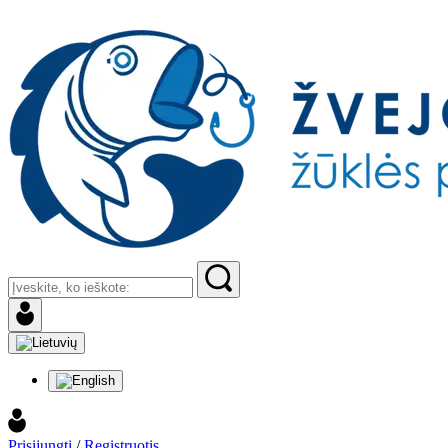
Prisijungti
/
Registruotis