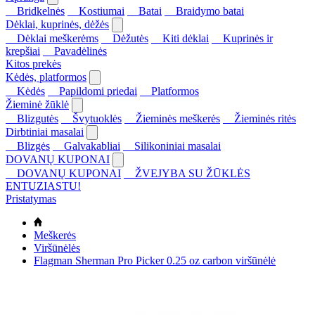
Bridkelnės
Kostiumai
Batai
Braidymo batai
Dėklai, kuprinės, dėžės
Dėklai meškerėms
Dėžutės
Kiti dėklai
Kuprinės ir
krepšiai
Pavadėlinės
Kitos prekės
Kėdės, platformos
Kėdės
Papildomi priedai
Platformos
Žieminė žūklė
Blizgutės
Švytuoklės
Žieminės meškerės
Žieminės ritės
Dirbtiniai masalai
Blizgės
Galvakabliai
Silikoniniai masalai
DOVANŲ KUPONAI
DOVANŲ KUPONAI
ŽVEJYBA SU ŽŪKLĖS
ENTUZIASTU!
Pristatymas
Meškerės
Viršūnėlės
Flagman Sherman Pro Picker 0.25 oz carbon viršūnėlė