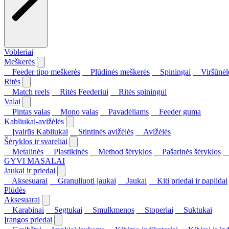
Vobleriai
Meškerės
Feeder tipo meškerės
Plūdinės meškerės
Spiningai
Viršūnėl
Ritės
Match reels
Ritės Feederiui
Ritės spiningui
Valai
Pintas valas
Mono valas
Pavadėliams
Feeder guma
Kabliukai-avižėlės
Įvairūs Kabliukai
Stintinės avižėlės
Avižėlės
Šėryklos ir svareliai
Metalinės
Plastikinės
Method šėryklos
Pašarinės šėryklos
S
GYVI MASALAI
Jaukai ir priedai
Aksesuarai
Granuliuoti jaukai
Jaukai
Kiti priedai ir papildai
Plūdės
Aksesuarai
Karabinai
Segtukai
Smulkmenos
Stoperiai
Suktukai
Įrangos priedai