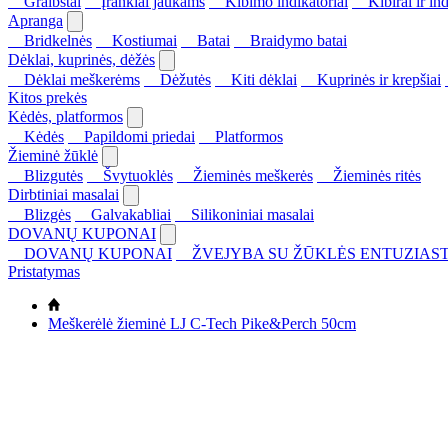
Graibštai
Įrankiai jaukams
Kibimo indikatoriai
Kibirai ir ind
Apranga
Bridkelnės
Kostiumai
Batai
Braidymo batai
Dėklai, kuprinės, dėžės
Dėklai meškerėms
Dėžutės
Kiti dėklai
Kuprinės ir krepšiai
Kitos prekės
Kėdės, platformos
Kėdės
Papildomi priedai
Platformos
Žieminė žūklė
Blizgutės
Švytuoklės
Žieminės meškerės
Žieminės ritės
Dirbtiniai masalai
Blizgės
Galvakabliai
Silikoniniai masalai
DOVANŲ KUPONAI
DOVANŲ KUPONAI
ŽVEJYBA SU ŽŪKLĖS ENTUZIAST
Pristatymas
Meškerėlė žieminė LJ C-Tech Pike&Perch 50cm