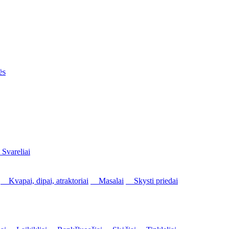
ės
vareliai
Kvapai, dipai, atraktoriai
Masalai
Skysti priedai