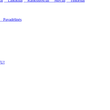
ai
Laikikliai
Rankšluosčiai
Skėčiai
Tinkleliai
Pavadėlinės
U!