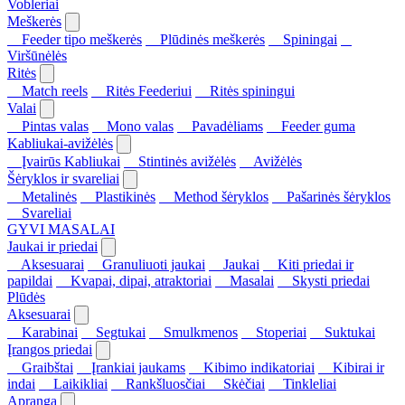
Vobleriai
Meškerės
Feeder tipo meškerės
Plūdinės meškerės
Spiningai
Viršūnėlės
Ritės
Match reels
Ritės Feederiui
Ritės spiningui
Valai
Pintas valas
Mono valas
Pavadėliams
Feeder guma
Kabliukai-avižėlės
Įvairūs Kabliukai
Stintinės avižėlės
Avižėlės
Šėryklos ir svareliai
Metalinės
Plastikinės
Method šėryklos
Pašarinės šėryklos
Svareliai
GYVI MASALAI
Jaukai ir priedai
Aksesuarai
Granuliuoti jaukai
Jaukai
Kiti priedai ir
papildai
Kvapai, dipai, atraktoriai
Masalai
Skysti priedai
Plūdės
Aksesuarai
Karabinai
Segtukai
Smulkmenos
Stoperiai
Suktukai
Įrangos priedai
Graibštai
Įrankiai jaukams
Kibimo indikatoriai
Kibirai ir
indai
Laikikliai
Rankšluosčiai
Skėčiai
Tinkleliai
Apranga