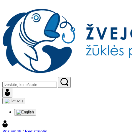
Prisijungti
/
Registruotis