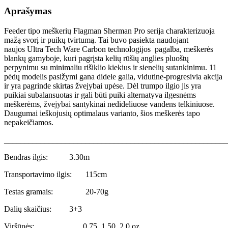
Aprašymas
Feeder tipo meškerių Flagman Sherman Pro serija charakterizuoja
mažą svorį ir puikų tvirtumą. Tai buvo pasiekta naudojant
naujos Ultra Tech Ware Carbon technologijos pagalba, meškerės
blankų gamyboje, kuri pagrįsta kelių rūšių anglies pluoštų
perpynimu su minimaliu rišiklio kiekius ir sienelių sutankinimu. 11
pėdų modelis pasižymi gana didele galia, vidutine-progresivia akcija
ir yra pagrinde skirtas žvejybai upėse. Dėl trumpo ilgio jis yra
puikiai subalansuotas ir gali būti puiki alternatyva ilgesnėms
meškerėms, žvejybai santykinai nedideliuose vandens telkiniuose.
Daugumai ieškojusių optimalaus varianto, šios meškerės tapo
nepakeičiamos.
_______________________________________________________
Bendras ilgis:
3.30m
Transportavimo ilgis:
115cm
Testas gramais:
20-70g
Dalių skaičius:
3+3
Viršūnės: 0.75, 1.50, 2.0 oz