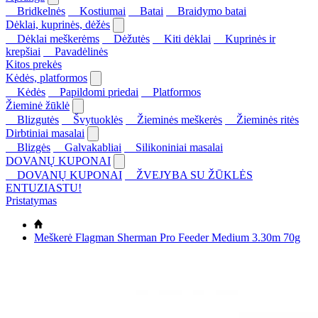
Bridkelnės
Kostiumai
Batai
Braidymo batai
Dėklai, kuprinės, dėžės
Dėklai meškerėms
Dėžutės
Kiti dėklai
Kuprinės ir
krepšiai
Pavadėlinės
Kitos prekės
Kėdės, platformos
Kėdės
Papildomi priedai
Platformos
Žieminė žūklė
Blizgutės
Švytuoklės
Žieminės meškerės
Žieminės ritės
Dirbtiniai masalai
Blizgės
Galvakabliai
Silikoniniai masalai
DOVANŲ KUPONAI
DOVANŲ KUPONAI
ŽVEJYBA SU ŽŪKLĖS
ENTUZIASTU!
Pristatymas
Meškerė Flagman Sherman Pro Feeder Medium 3.30m 70g