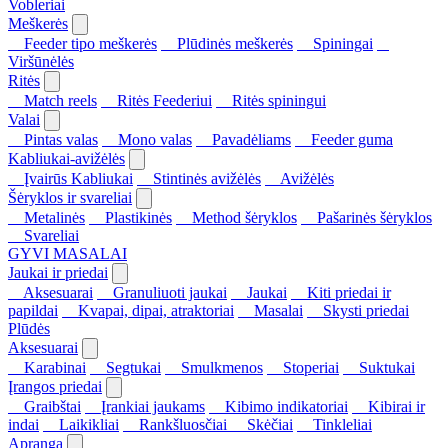
Vobleriai
Meškerės
Feeder tipo meškerės
Plūdinės meškerės
Spiningai
Viršūnėlės
Ritės
Match reels
Ritės Feederiui
Ritės spiningui
Valai
Pintas valas
Mono valas
Pavadėliams
Feeder guma
Kabliukai-avižėlės
Įvairūs Kabliukai
Stintinės avižėlės
Avižėlės
Šėryklos ir svareliai
Metalinės
Plastikinės
Method šėryklos
Pašarinės šėryklos
Svareliai
GYVI MASALAI
Jaukai ir priedai
Aksesuarai
Granuliuoti jaukai
Jaukai
Kiti priedai ir
papildai
Kvapai, dipai, atraktoriai
Masalai
Skysti priedai
Plūdės
Aksesuarai
Karabinai
Segtukai
Smulkmenos
Stoperiai
Suktukai
Įrangos priedai
Graibštai
Įrankiai jaukams
Kibimo indikatoriai
Kibirai ir
indai
Laikikliai
Rankšluosčiai
Skėčiai
Tinkleliai
Apranga