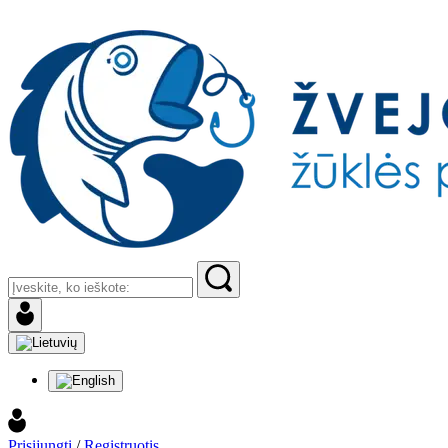
Prisijungti
/
Registruotis