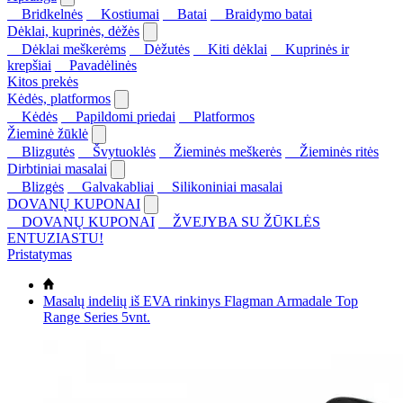
Bridkelnės
Kostiumai
Batai
Braidymo batai
Dėklai, kuprinės, dėžės
Dėklai meškerėms
Dėžutės
Kiti dėklai
Kuprinės ir
krepšiai
Pavadėlinės
Kitos prekės
Kėdės, platformos
Kėdės
Papildomi priedai
Platformos
Žieminė žūklė
Blizgutės
Švytuoklės
Žieminės meškerės
Žieminės ritės
Dirbtiniai masalai
Blizgės
Galvakabliai
Silikoniniai masalai
DOVANŲ KUPONAI
DOVANŲ KUPONAI
ŽVEJYBA SU ŽŪKLĖS
ENTUZIASTU!
Pristatymas
Masalų indelių iš EVA rinkinys Flagman Armadale Top
Range Series 5vnt.