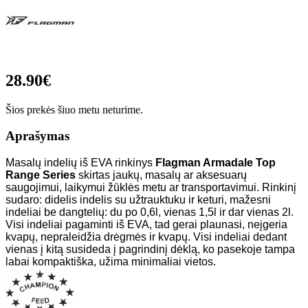
28.90€
Šios prekės šiuo metu neturime.
Aprašymas
Masalų indelių iš EVA rinkinys
Flagman Armadale Top
Range Series
skirtas jaukų, masalų ar aksesuarų
saugojimui, laikymui žūklės metu ar transportavimui. Rinkinį
sudaro: didelis indelis su užtrauktuku ir keturi, mažesni
indeliai be dangtelių: du po 0,6l, vienas 1,5l ir dar vienas 2l.
Visi indeliai pagaminti iš EVA, tad gerai plaunasi, neįgeria
kvapų, nepraleidžia drėgmės ir kvapų. Visi indeliai dedant
vienas į kitą susideda į pagrindinį dėklą, ko pasekoje tampa
labai kompaktiška, užima minimaliai vietos.