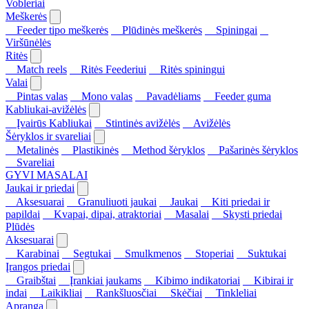
Vobleriai
Meškerės
Feeder tipo meškerės
Plūdinės meškerės
Spiningai
Viršūnėlės
Ritės
Match reels
Ritės Feederiui
Ritės spiningui
Valai
Pintas valas
Mono valas
Pavadėliams
Feeder guma
Kabliukai-avižėlės
Įvairūs Kabliukai
Stintinės avižėlės
Avižėlės
Šėryklos ir svareliai
Metalinės
Plastikinės
Method šėryklos
Pašarinės šėryklos
Svareliai
GYVI MASALAI
Jaukai ir priedai
Aksesuarai
Granuliuoti jaukai
Jaukai
Kiti priedai ir
papildai
Kvapai, dipai, atraktoriai
Masalai
Skysti priedai
Plūdės
Aksesuarai
Karabinai
Segtukai
Smulkmenos
Stoperiai
Suktukai
Įrangos priedai
Graibštai
Įrankiai jaukams
Kibimo indikatoriai
Kibirai ir
indai
Laikikliai
Rankšluosčiai
Skėčiai
Tinkleliai
Apranga