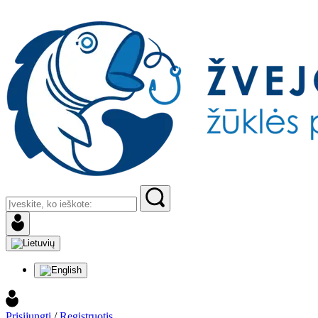
Prisijungti
/
Registruotis