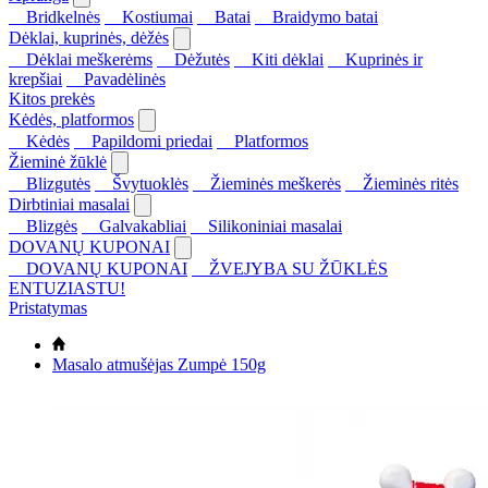
Bridkelnės
Kostiumai
Batai
Braidymo batai
Dėklai, kuprinės, dėžės
Dėklai meškerėms
Dėžutės
Kiti dėklai
Kuprinės ir
krepšiai
Pavadėlinės
Kitos prekės
Kėdės, platformos
Kėdės
Papildomi priedai
Platformos
Žieminė žūklė
Blizgutės
Švytuoklės
Žieminės meškerės
Žieminės ritės
Dirbtiniai masalai
Blizgės
Galvakabliai
Silikoniniai masalai
DOVANŲ KUPONAI
DOVANŲ KUPONAI
ŽVEJYBA SU ŽŪKLĖS
ENTUZIASTU!
Pristatymas
Masalo atmušėjas Zumpė 150g