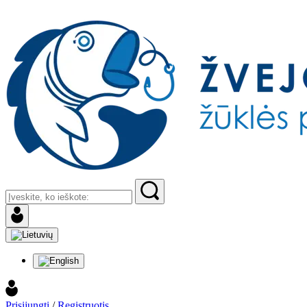
Prisijungti
/
Registruotis