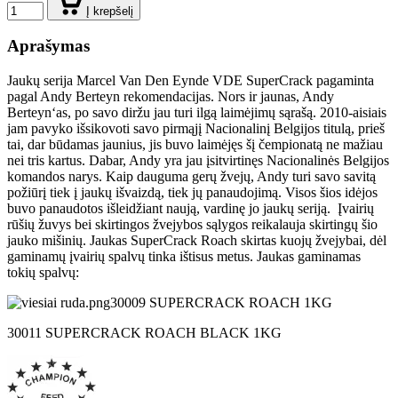
Į krepšelį
Aprašymas
Jaukų serija Marcel Van Den Eynde VDE SuperCrack pagaminta
pagal Andy Berteyn rekomendacijas. Nors ir jaunas, Andy
Berteyn‘as, po savo diržu jau turi ilgą laimėjimų sąrašą. 2010-aisiais
jam pavyko išsikovoti savo pirmąjį Nacionalinį Belgijos titulą, prieš
tai, dar būdamas jaunius, jis buvo laimėjęs šį čempionatą ne mažiau
nei tris kartus. Dabar, Andy yra jau įsitvirtinęs Nacionalinės Belgijos
komandos narys. Kaip dauguma gerų žvejų, Andy turi savo savitą
požiūrį tiek į jaukų išvaizdą, tiek jų panaudojimą. Visos šios idėjos
buvo panaudotos išleidžiant naują, vardinę jo jaukų seriją. Įvairių
rūšių žuvys bei skirtingos žvejybos sąlygos reikalauja skirtingų
šio
jauko mišinių.
Jaukas
SuperCrack
Roach skirtas kuojų žvejybai, dėl
gaminamų įvairių spalvų tinka ištisus metus.
Jaukas gaminamas
tokių spalvų:
30009 SUPERCRACK ROACH 1KG
30011 SUPERCRACK ROACH BLACK 1KG