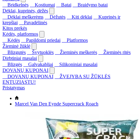
Bridkelnės
Kostiumai
Batai
Braidymo batai
Dėklai, kuprinės, dėžės
Dėklai meškerėms
Dėžutės
Kiti dėklai
Kuprinės ir
krepšiai
Pavadėlinės
Kitos prekės
Kėdės, platformos
Kėdės
Papildomi priedai
Platformos
Žieminė žūklė
Blizgutės
Švytuoklės
Žieminės meškerės
Žieminės ritės
Dirbtiniai masalai
Blizgės
Galvakabliai
Silikoniniai masalai
DOVANŲ KUPONAI
DOVANŲ KUPONAI
ŽVEJYBA SU ŽŪKLĖS
ENTUZIASTU!
Pristatymas
Marcel Van Den Eynde Supercrack Roach