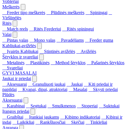
Vobleriai
Meškerės
Feeder tipo meškerės
Plūdinės meškerės
Spiningai
Viršūnėlės
Ritės
Match reels
Ritės Feederiui
Ritės spiningui
Valai
Pintas valas
Mono valas
Pavadėliams
Feeder guma
Kabliukai-avižėlės
Įvairūs Kabliukai
Stintinės avižėlės
Avižėlės
Šėryklos ir svareliai
Metalinės
Plastikinės
Method šėryklos
Pašarinės šėryklos
Svareliai
GYVI MASALAI
Jaukai ir priedai
Aksesuarai
Granuliuoti jaukai
Jaukai
Kiti priedai ir
papildai
Kvapai, dipai, atraktoriai
Masalai
Skysti priedai
Plūdės
Aksesuarai
Karabinai
Segtukai
Smulkmenos
Stoperiai
Suktukai
Įrangos priedai
Graibštai
Įrankiai jaukams
Kibimo indikatoriai
Kibirai ir
indai
Laikikliai
Rankšluosčiai
Skėčiai
Tinkleliai
Apranga