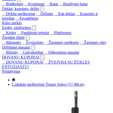
Bridkelnės
Kostiumai
Batai
Braidymo batai
Dėklai, kuprinės, dėžės
Dėklai meškerėms
Dėžutės
Kiti dėklai
Kuprinės ir
krepšiai
Pavadėlinės
Kitos prekės
Kėdės, platformos
Kėdės
Papildomi priedai
Platformos
Žieminė žūklė
Blizgutės
Švytuoklės
Žieminės meškerės
Žieminės ritės
Dirbtiniai masalai
Blizgės
Galvakabliai
Silikoniniai masalai
DOVANŲ KUPONAI
DOVANŲ KUPONAI
ŽVEJYBA SU ŽŪKLĖS
ENTUZIASTU!
Pristatymas
Laikiklis meškerėms Traper Select (57-88cm)