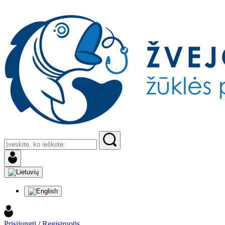
Prisijungti
/
Registruotis