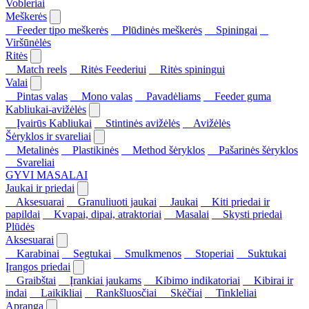
Vobleriai
Meškerės
Feeder tipo meškerės
Plūdinės meškerės
Spiningai
Viršūnėlės
Ritės
Match reels
Ritės Feederiui
Ritės spiningui
Valai
Pintas valas
Mono valas
Pavadėliams
Feeder guma
Kabliukai-avižėlės
Įvairūs Kabliukai
Stintinės avižėlės
Avižėlės
Šėryklos ir svareliai
Metalinės
Plastikinės
Method šėryklos
Pašarinės šėryklos
Svareliai
GYVI MASALAI
Jaukai ir priedai
Aksesuarai
Granuliuoti jaukai
Jaukai
Kiti priedai ir
papildai
Kvapai, dipai, atraktoriai
Masalai
Skysti priedai
Plūdės
Aksesuarai
Karabinai
Segtukai
Smulkmenos
Stoperiai
Suktukai
Įrangos priedai
Graibštai
Įrankiai jaukams
Kibimo indikatoriai
Kibirai ir
indai
Laikikliai
Rankšluosčiai
Skėčiai
Tinkleliai
Apranga