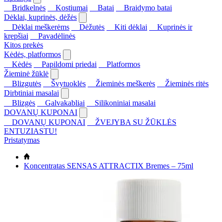
Bridkelnės
Kostiumai
Batai
Braidymo batai
Dėklai, kuprinės, dėžės
Dėklai meškerėms
Dėžutės
Kiti dėklai
Kuprinės ir
krepšiai
Pavadėlinės
Kitos prekės
Kėdės, platformos
Kėdės
Papildomi priedai
Platformos
Žieminė žūklė
Blizgutės
Švytuoklės
Žieminės meškerės
Žieminės ritės
Dirbtiniai masalai
Blizgės
Galvakabliai
Silikoniniai masalai
DOVANŲ KUPONAI
DOVANŲ KUPONAI
ŽVEJYBA SU ŽŪKLĖS
ENTUZIASTU!
Pristatymas
Koncentratas SENSAS ATTRACTIX Bremes – 75ml