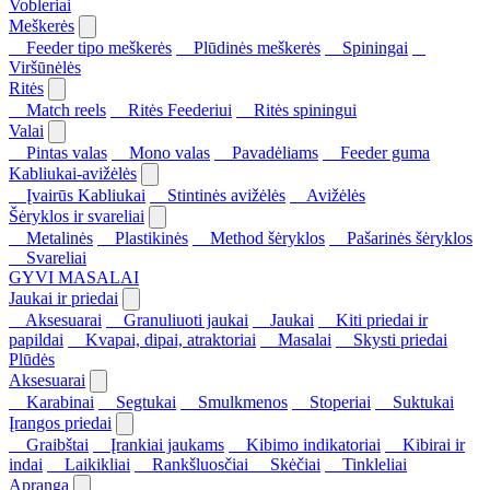
Vobleriai
Meškerės
Feeder tipo meškerės
Plūdinės meškerės
Spiningai
Viršūnėlės
Ritės
Match reels
Ritės Feederiui
Ritės spiningui
Valai
Pintas valas
Mono valas
Pavadėliams
Feeder guma
Kabliukai-avižėlės
Įvairūs Kabliukai
Stintinės avižėlės
Avižėlės
Šėryklos ir svareliai
Metalinės
Plastikinės
Method šėryklos
Pašarinės šėryklos
Svareliai
GYVI MASALAI
Jaukai ir priedai
Aksesuarai
Granuliuoti jaukai
Jaukai
Kiti priedai ir
papildai
Kvapai, dipai, atraktoriai
Masalai
Skysti priedai
Plūdės
Aksesuarai
Karabinai
Segtukai
Smulkmenos
Stoperiai
Suktukai
Įrangos priedai
Graibštai
Įrankiai jaukams
Kibimo indikatoriai
Kibirai ir
indai
Laikikliai
Rankšluosčiai
Skėčiai
Tinkleliai
Apranga