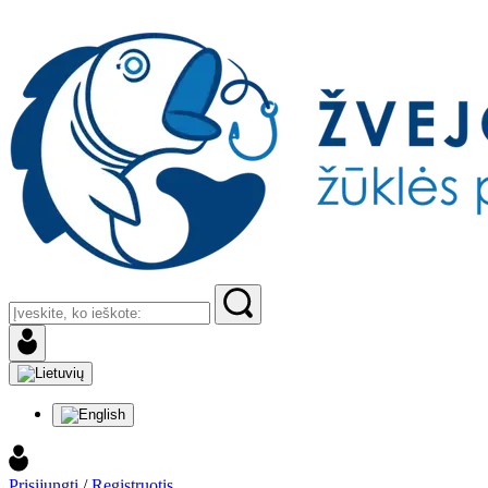
Prisijungti
/
Registruotis