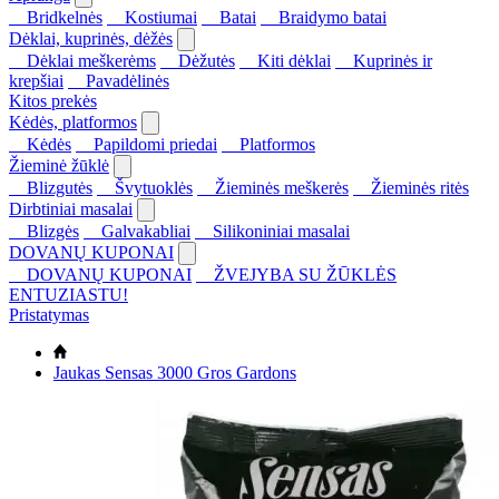
Bridkelnės
Kostiumai
Batai
Braidymo batai
Dėklai, kuprinės, dėžės
Dėklai meškerėms
Dėžutės
Kiti dėklai
Kuprinės ir
krepšiai
Pavadėlinės
Kitos prekės
Kėdės, platformos
Kėdės
Papildomi priedai
Platformos
Žieminė žūklė
Blizgutės
Švytuoklės
Žieminės meškerės
Žieminės ritės
Dirbtiniai masalai
Blizgės
Galvakabliai
Silikoniniai masalai
DOVANŲ KUPONAI
DOVANŲ KUPONAI
ŽVEJYBA SU ŽŪKLĖS
ENTUZIASTU!
Pristatymas
Jaukas Sensas 3000 Gros Gardons