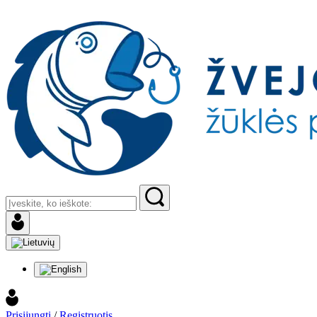
Prisijungti
/
Registruotis