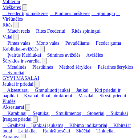
Vobleriai
Meškerės
Feeder tipo meškerės
Plūdinės meškerės
Spiningai
Viršūnėlės
Ritės
Match reels
Ritės Feederiui
Ritės spiningui
Valai
Pintas valas
Mono valas
Pavadėliams
Feeder guma
Kabliukai-avižėlės
Įvairūs Kabliukai
Stintinės avižėlės
Avižėlės
Šėryklos ir svareliai
Metalinės
Plastikinės
Method šėryklos
Pašarinės šėryklos
Svareliai
GYVI MASALAI
Jaukai ir priedai
Aksesuarai
Granuliuoti jaukai
Jaukai
Kiti priedai ir
papildai
Kvapai, dipai, atraktoriai
Masalai
Skysti priedai
Plūdės
Aksesuarai
Karabinai
Segtukai
Smulkmenos
Stoperiai
Suktukai
Įrangos priedai
Graibštai
Įrankiai jaukams
Kibimo indikatoriai
Kibirai ir
indai
Laikikliai
Rankšluosčiai
Skėčiai
Tinkleliai
Apranga