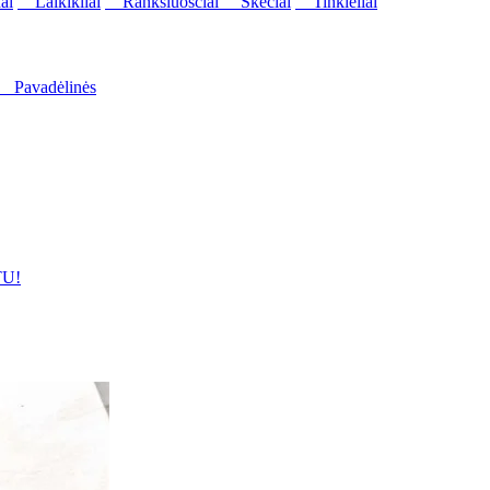
ai
Laikikliai
Rankšluosčiai
Skėčiai
Tinkleliai
Pavadėlinės
U!