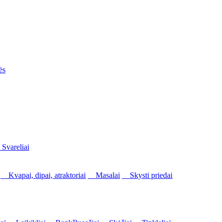
ės
vareliai
Kvapai, dipai, atraktoriai
Masalai
Skysti priedai