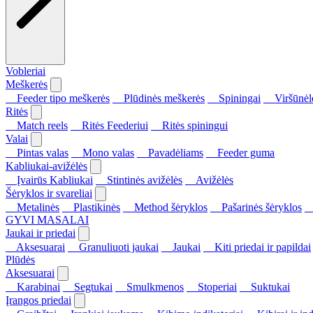
Vobleriai
Meškerės
Feeder tipo meškerės
Plūdinės meškerės
Spiningai
Viršūnėl
Ritės
Match reels
Ritės Feederiui
Ritės spiningui
Valai
Pintas valas
Mono valas
Pavadėliams
Feeder guma
Kabliukai-avižėlės
Įvairūs Kabliukai
Stintinės avižėlės
Avižėlės
Šėryklos ir svareliai
Metalinės
Plastikinės
Method šėryklos
Pašarinės šėryklos
S
GYVI MASALAI
Jaukai ir priedai
Aksesuarai
Granuliuoti jaukai
Jaukai
Kiti priedai ir papildai
Plūdės
Aksesuarai
Karabinai
Segtukai
Smulkmenos
Stoperiai
Suktukai
Įrangos priedai