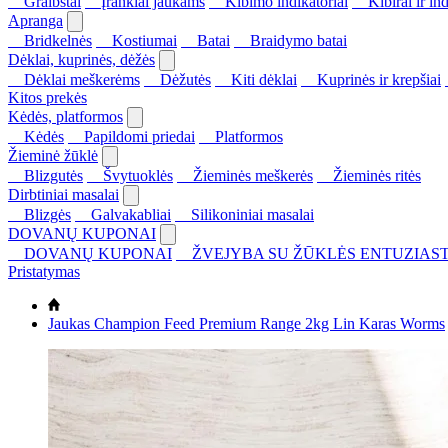
Graibštai
Įrankiai jaukams
Kibimo indikatoriai
Kibirai ir ind
Apranga
Bridkelnės
Kostiumai
Batai
Braidymo batai
Dėklai, kuprinės, dėžės
Dėklai meškerėms
Dėžutės
Kiti dėklai
Kuprinės ir krepšiai
Kitos prekės
Kėdės, platformos
Kėdės
Papildomi priedai
Platformos
Žieminė žūklė
Blizgutės
Švytuoklės
Žieminės meškerės
Žieminės ritės
Dirbtiniai masalai
Blizgės
Galvakabliai
Silikoniniai masalai
DOVANŲ KUPONAI
DOVANŲ KUPONAI
ŽVEJYBA SU ŽŪKLĖS ENTUZIAST
Pristatymas
Jaukas Champion Feed Premium Range 2kg Lin Karas Worms