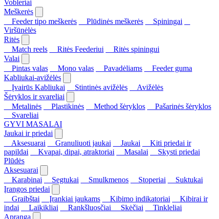
Vobleriai
Meškerės
Feeder tipo meškerės
Plūdinės meškerės
Spiningai
Viršūnėlės
Ritės
Match reels
Ritės Feederiui
Ritės spiningui
Valai
Pintas valas
Mono valas
Pavadėliams
Feeder guma
Kabliukai-avižėlės
Įvairūs Kabliukai
Stintinės avižėlės
Avižėlės
Šėryklos ir svareliai
Metalinės
Plastikinės
Method šėryklos
Pašarinės šėryklos
Svareliai
GYVI MASALAI
Jaukai ir priedai
Aksesuarai
Granuliuoti jaukai
Jaukai
Kiti priedai ir
papildai
Kvapai, dipai, atraktoriai
Masalai
Skysti priedai
Plūdės
Aksesuarai
Karabinai
Segtukai
Smulkmenos
Stoperiai
Suktukai
Įrangos priedai
Graibštai
Įrankiai jaukams
Kibimo indikatoriai
Kibirai ir
indai
Laikikliai
Rankšluosčiai
Skėčiai
Tinkleliai
Apranga