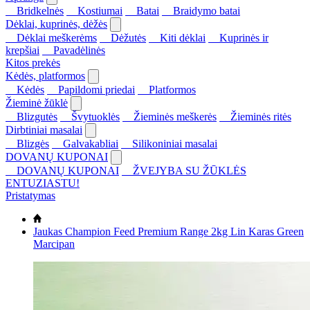
Bridkelnės
Kostiumai
Batai
Braidymo batai
Dėklai, kuprinės, dėžės
Dėklai meškerėms
Dėžutės
Kiti dėklai
Kuprinės ir
krepšiai
Pavadėlinės
Kitos prekės
Kėdės, platformos
Kėdės
Papildomi priedai
Platformos
Žieminė žūklė
Blizgutės
Švytuoklės
Žieminės meškerės
Žieminės ritės
Dirbtiniai masalai
Blizgės
Galvakabliai
Silikoniniai masalai
DOVANŲ KUPONAI
DOVANŲ KUPONAI
ŽVEJYBA SU ŽŪKLĖS
ENTUZIASTU!
Pristatymas
Jaukas Champion Feed Premium Range 2kg Lin Karas Green
Marcipan