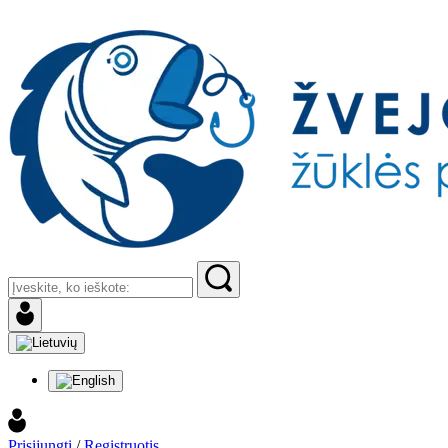
Prisijungti
/
Registruotis