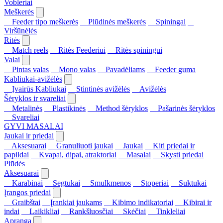
Vobleriai
Meškerės
Feeder tipo meškerės
Plūdinės meškerės
Spiningai
Viršūnėlės
Ritės
Match reels
Ritės Feederiui
Ritės spiningui
Valai
Pintas valas
Mono valas
Pavadėliams
Feeder guma
Kabliukai-avižėlės
Įvairūs Kabliukai
Stintinės avižėlės
Avižėlės
Šėryklos ir svareliai
Metalinės
Plastikinės
Method šėryklos
Pašarinės šėryklos
Svareliai
GYVI MASALAI
Jaukai ir priedai
Aksesuarai
Granuliuoti jaukai
Jaukai
Kiti priedai ir
papildai
Kvapai, dipai, atraktoriai
Masalai
Skysti priedai
Plūdės
Aksesuarai
Karabinai
Segtukai
Smulkmenos
Stoperiai
Suktukai
Įrangos priedai
Graibštai
Įrankiai jaukams
Kibimo indikatoriai
Kibirai ir
indai
Laikikliai
Rankšluosčiai
Skėčiai
Tinkleliai
Apranga