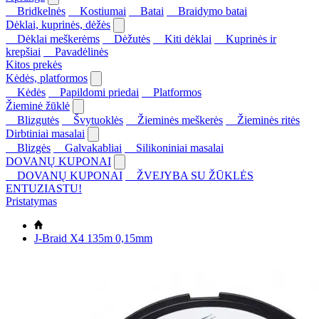
Bridkelnės
Kostiumai
Batai
Braidymo batai
Dėklai, kuprinės, dėžės
Dėklai meškerėms
Dėžutės
Kiti dėklai
Kuprinės ir
krepšiai
Pavadėlinės
Kitos prekės
Kėdės, platformos
Kėdės
Papildomi priedai
Platformos
Žieminė žūklė
Blizgutės
Švytuoklės
Žieminės meškerės
Žieminės ritės
Dirbtiniai masalai
Blizgės
Galvakabliai
Silikoniniai masalai
DOVANŲ KUPONAI
DOVANŲ KUPONAI
ŽVEJYBA SU ŽŪKLĖS
ENTUZIASTU!
Pristatymas
J-Braid X4 135m 0,15mm