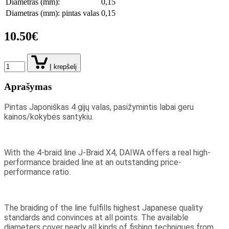
Diametras (mm):
0,15
Diametras (mm): pintas valas
0,15
10.50€
Į krepšelį
Aprašymas
Pintas Japoniškas 4 gijų valas, pasižymintis labai geru
kainos/kokybės santykiu.
With the 4-braid line J-Braid X4, DAIWA offers a real high-
performance braided line at an outstanding price-
performance ratio.
The braiding of the line fulfills highest Japanese quality
standards and convinces at all points. The available
diameters cover nearly all kinds of fishing techniques from