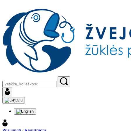
Prisijungti
/
Registruotis