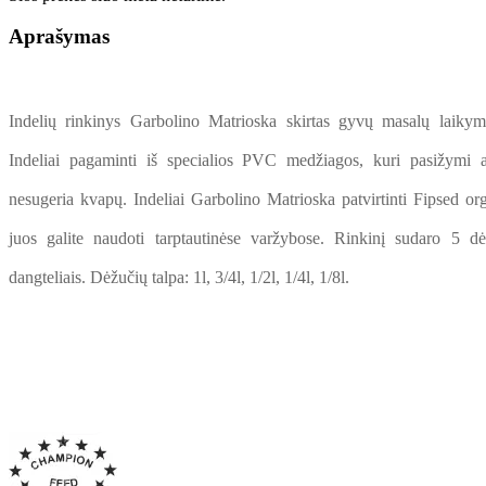
Aprašymas
Indelių rinkinys Garbolino Matrioska skirtas gyvų masalų laikymu
Indeliai pagaminti iš specialios PVC medžiagos, kuri pasižymi a
nesugeria kvapų. Indeliai Garbolino Matrioska patvirtinti Fipsed orga
juos galite naudoti tarptautinėse varžybose. Rinkinį sudaro 5 dė
dangteliais. Dėžučių talpa: 1l, 3/4l, 1/2l, 1/4l, 1/8l.