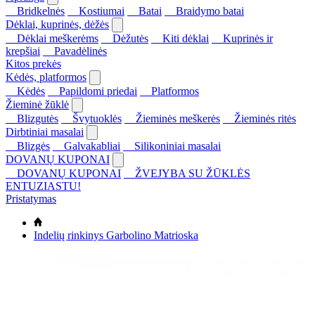
Bridkelnės
Kostiumai
Batai
Braidymo batai
Dėklai, kuprinės, dėžės
Dėklai meškerėms
Dėžutės
Kiti dėklai
Kuprinės ir
krepšiai
Pavadėlinės
Kitos prekės
Kėdės, platformos
Kėdės
Papildomi priedai
Platformos
Žieminė žūklė
Blizgutės
Švytuoklės
Žieminės meškerės
Žieminės ritės
Dirbtiniai masalai
Blizgės
Galvakabliai
Silikoniniai masalai
DOVANŲ KUPONAI
DOVANŲ KUPONAI
ŽVEJYBA SU ŽŪKLĖS
ENTUZIASTU!
Pristatymas
Indelių rinkinys Garbolino Matrioska