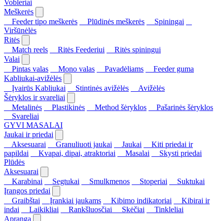
Vobleriai
Meškerės
Feeder tipo meškerės
Plūdinės meškerės
Spiningai
Viršūnėlės
Ritės
Match reels
Ritės Feederiui
Ritės spiningui
Valai
Pintas valas
Mono valas
Pavadėliams
Feeder guma
Kabliukai-avižėlės
Įvairūs Kabliukai
Stintinės avižėlės
Avižėlės
Šėryklos ir svareliai
Metalinės
Plastikinės
Method šėryklos
Pašarinės šėryklos
Svareliai
GYVI MASALAI
Jaukai ir priedai
Aksesuarai
Granuliuoti jaukai
Jaukai
Kiti priedai ir
papildai
Kvapai, dipai, atraktoriai
Masalai
Skysti priedai
Plūdės
Aksesuarai
Karabinai
Segtukai
Smulkmenos
Stoperiai
Suktukai
Įrangos priedai
Graibštai
Įrankiai jaukams
Kibimo indikatoriai
Kibirai ir
indai
Laikikliai
Rankšluosčiai
Skėčiai
Tinkleliai
Apranga