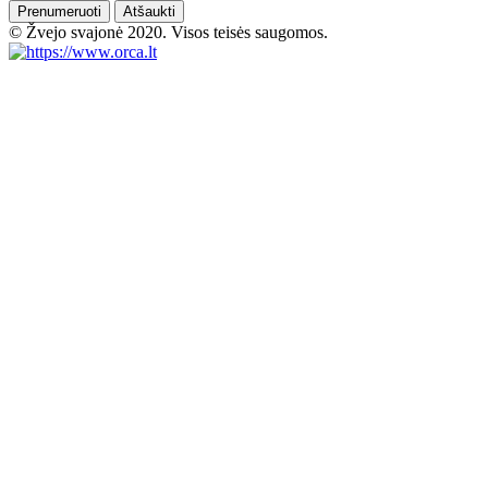
Prenumeruoti
Atšaukti
© Žvejo svajonė 2020. Visos teisės saugomos.