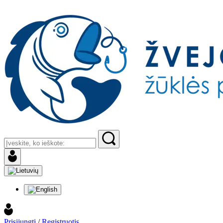
Prisijungti
/
Registruotis