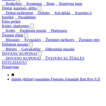
Bridkelnės
Kostiumai
Batai
Braidymo batai
Dėklai, kuprinės, dėžės
Dėklai meškerėms
Dėžutės
Kiti dėklai
Kuprinės ir
krepšiai
Pavadėlinės
Kitos prekės
Kėdės, platformos
Kėdės
Papildomi priedai
Platformos
Žieminė žūklė
Blizgutės
Švytuoklės
Žieminės meškerės
Žieminės ritės
Dirbtiniai masalai
Blizgės
Galvakabliai
Silikoniniai masalai
DOVANŲ KUPONAI
DOVANŲ KUPONAI
ŽVEJYBA SU ŽŪKLĖS
ENTUZIASTU!
Pristatymas
Indelis (dėžutė) masalams Flagman Armadale Bait Box 0.5l