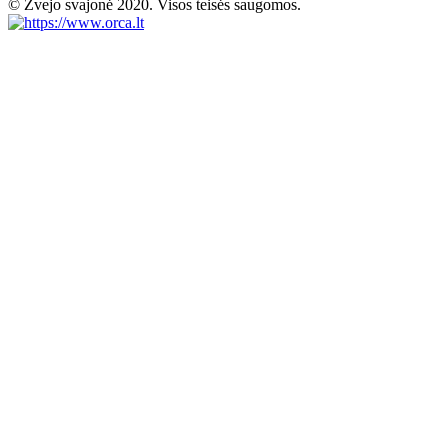
© Žvejo svajonė 2020. Visos teisės saugomos.