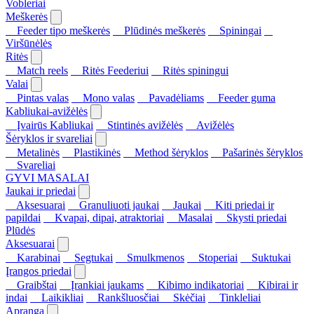
Vobleriai
Meškerės
Feeder tipo meškerės
Plūdinės meškerės
Spiningai
Viršūnėlės
Ritės
Match reels
Ritės Feederiui
Ritės spiningui
Valai
Pintas valas
Mono valas
Pavadėliams
Feeder guma
Kabliukai-avižėlės
Įvairūs Kabliukai
Stintinės avižėlės
Avižėlės
Šėryklos ir svareliai
Metalinės
Plastikinės
Method šėryklos
Pašarinės šėryklos
Svareliai
GYVI MASALAI
Jaukai ir priedai
Aksesuarai
Granuliuoti jaukai
Jaukai
Kiti priedai ir
papildai
Kvapai, dipai, atraktoriai
Masalai
Skysti priedai
Plūdės
Aksesuarai
Karabinai
Segtukai
Smulkmenos
Stoperiai
Suktukai
Įrangos priedai
Graibštai
Įrankiai jaukams
Kibimo indikatoriai
Kibirai ir
indai
Laikikliai
Rankšluosčiai
Skėčiai
Tinkleliai
Apranga