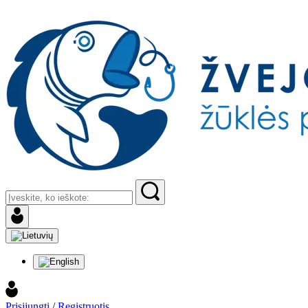
Prisijungti
/
Registruotis