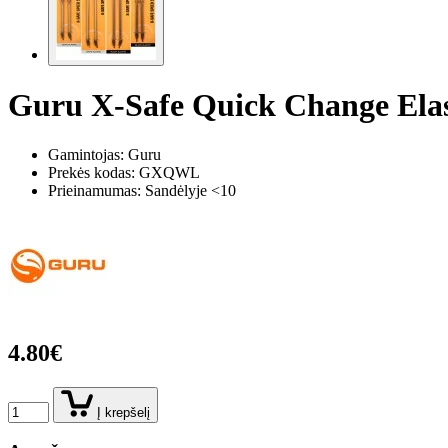
Guru X-Safe Quick Change Elast
Gamintojas: Guru
Prekės kodas:
GXQWL
Prieinamumas: Sandėlyje <10
4.80€
Į krepšelį