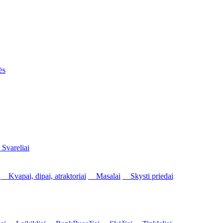
ės
vareliai
Kvapai, dipai, atraktoriai
Masalai
Skysti priedai