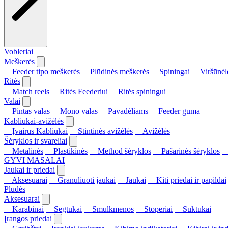
Vobleriai
Meškerės
Feeder tipo meškerės
Plūdinės meškerės
Spiningai
Viršūnėl
Ritės
Match reels
Ritės Feederiui
Ritės spiningui
Valai
Pintas valas
Mono valas
Pavadėliams
Feeder guma
Kabliukai-avižėlės
Įvairūs Kabliukai
Stintinės avižėlės
Avižėlės
Šėryklos ir svareliai
Metalinės
Plastikinės
Method šėryklos
Pašarinės šėryklos
S
GYVI MASALAI
Jaukai ir priedai
Aksesuarai
Granuliuoti jaukai
Jaukai
Kiti priedai ir papildai
Plūdės
Aksesuarai
Karabinai
Segtukai
Smulkmenos
Stoperiai
Suktukai
Įrangos priedai