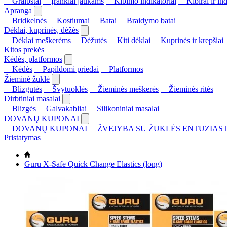
Graibštai
Įrankiai jaukams
Kibimo indikatoriai
Kibirai ir ind
Apranga
Bridkelnės
Kostiumai
Batai
Braidymo batai
Dėklai, kuprinės, dėžės
Dėklai meškerėms
Dėžutės
Kiti dėklai
Kuprinės ir krepšiai
Kitos prekės
Kėdės, platformos
Kėdės
Papildomi priedai
Platformos
Žieminė žūklė
Blizgutės
Švytuoklės
Žieminės meškerės
Žieminės ritės
Dirbtiniai masalai
Blizgės
Galvakabliai
Silikoniniai masalai
DOVANŲ KUPONAI
DOVANŲ KUPONAI
ŽVEJYBA SU ŽŪKLĖS ENTUZIAST
Pristatymas
Guru X-Safe Quick Change Elastics (long)