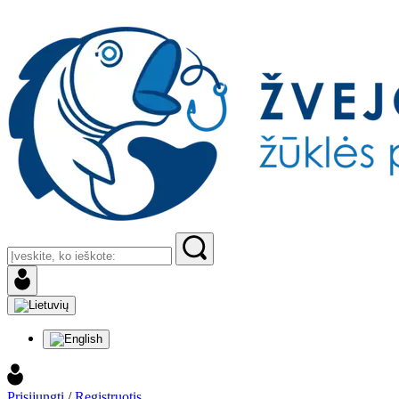
Prisijungti
/
Registruotis