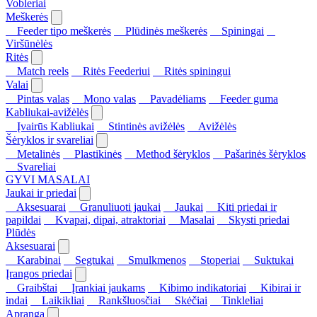
Vobleriai
Meškerės
Feeder tipo meškerės
Plūdinės meškerės
Spiningai
Viršūnėlės
Ritės
Match reels
Ritės Feederiui
Ritės spiningui
Valai
Pintas valas
Mono valas
Pavadėliams
Feeder guma
Kabliukai-avižėlės
Įvairūs Kabliukai
Stintinės avižėlės
Avižėlės
Šėryklos ir svareliai
Metalinės
Plastikinės
Method šėryklos
Pašarinės šėryklos
Svareliai
GYVI MASALAI
Jaukai ir priedai
Aksesuarai
Granuliuoti jaukai
Jaukai
Kiti priedai ir
papildai
Kvapai, dipai, atraktoriai
Masalai
Skysti priedai
Plūdės
Aksesuarai
Karabinai
Segtukai
Smulkmenos
Stoperiai
Suktukai
Įrangos priedai
Graibštai
Įrankiai jaukams
Kibimo indikatoriai
Kibirai ir
indai
Laikikliai
Rankšluosčiai
Skėčiai
Tinkleliai
Apranga