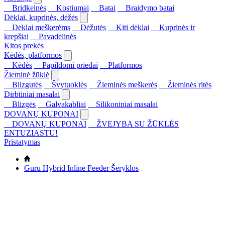
Bridkelnės
Kostiumai
Batai
Braidymo batai
Dėklai, kuprinės, dėžės
Dėklai meškerėms
Dėžutės
Kiti dėklai
Kuprinės ir
krepšiai
Pavadėlinės
Kitos prekės
Kėdės, platformos
Kėdės
Papildomi priedai
Platformos
Žieminė žūklė
Blizgutės
Švytuoklės
Žieminės meškerės
Žieminės ritės
Dirbtiniai masalai
Blizgės
Galvakabliai
Silikoniniai masalai
DOVANŲ KUPONAI
DOVANŲ KUPONAI
ŽVEJYBA SU ŽŪKLĖS
ENTUZIASTU!
Pristatymas
Guru Hybrid Inline Feeder Šeryklos