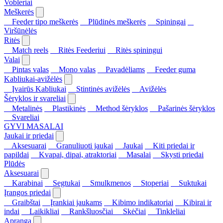
Vobleriai
Meškerės
Feeder tipo meškerės
Plūdinės meškerės
Spiningai
Viršūnėlės
Ritės
Match reels
Ritės Feederiui
Ritės spiningui
Valai
Pintas valas
Mono valas
Pavadėliams
Feeder guma
Kabliukai-avižėlės
Įvairūs Kabliukai
Stintinės avižėlės
Avižėlės
Šėryklos ir svareliai
Metalinės
Plastikinės
Method šėryklos
Pašarinės šėryklos
Svareliai
GYVI MASALAI
Jaukai ir priedai
Aksesuarai
Granuliuoti jaukai
Jaukai
Kiti priedai ir
papildai
Kvapai, dipai, atraktoriai
Masalai
Skysti priedai
Plūdės
Aksesuarai
Karabinai
Segtukai
Smulkmenos
Stoperiai
Suktukai
Įrangos priedai
Graibštai
Įrankiai jaukams
Kibimo indikatoriai
Kibirai ir
indai
Laikikliai
Rankšluosčiai
Skėčiai
Tinkleliai
Apranga