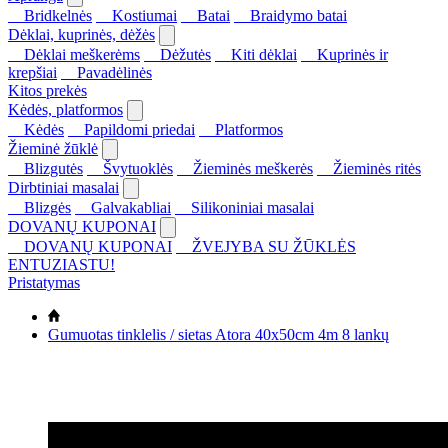
Bridkelnės
Kostiumai
Batai
Braidymo batai
Dėklai, kuprinės, dėžės
Dėklai meškerėms
Dėžutės
Kiti dėklai
Kuprinės ir
krepšiai
Pavadėlinės
Kitos prekės
Kėdės, platformos
Kėdės
Papildomi priedai
Platformos
Žieminė žūklė
Blizgutės
Švytuoklės
Žieminės meškerės
Žieminės ritės
Dirbtiniai masalai
Blizgės
Galvakabliai
Silikoniniai masalai
DOVANŲ KUPONAI
DOVANŲ KUPONAI
ŽVEJYBA SU ŽŪKLĖS
ENTUZIASTU!
Pristatymas
Gumuotas tinklelis / sietas Atora 40x50cm 4m 8 lankų