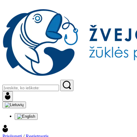
Prisijungti
/
Registruotis