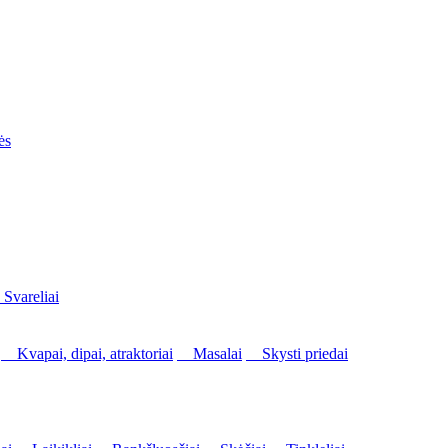
ės
vareliai
Kvapai, dipai, atraktoriai
Masalai
Skysti priedai