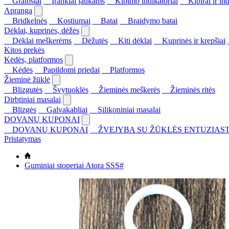
Graibštai
Įrankiai jaukams
Kibimo indikatoriai
Kibirai ir ind
Apranga
Bridkelnės
Kostiumai
Batai
Braidymo batai
Dėklai, kuprinės, dėžės
Dėklai meškerėms
Dėžutės
Kiti dėklai
Kuprinės ir krepšiai
Kitos prekės
Kėdės, platformos
Kėdės
Papildomi priedai
Platformos
Žieminė žūklė
Blizgutės
Švytuoklės
Žieminės meškerės
Žieminės ritės
Dirbtiniai masalai
Blizgės
Galvakabliai
Silikoniniai masalai
DOVANŲ KUPONAI
DOVANŲ KUPONAI
ŽVEJYBA SU ŽŪKLĖS ENTUZIAST
Pristatymas
Guminiai stoperiai Atora SSS#