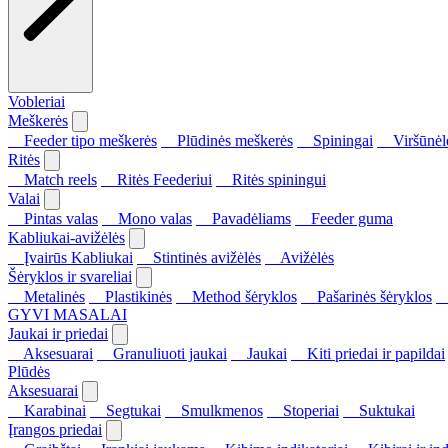
Vobleriai
Meškerės
Feeder tipo meškerės
Plūdinės meškerės
Spiningai
Viršūnėl
Ritės
Match reels
Ritės Feederiui
Ritės spiningui
Valai
Pintas valas
Mono valas
Pavadėliams
Feeder guma
Kabliukai-avižėlės
Įvairūs Kabliukai
Stintinės avižėlės
Avižėlės
Šėryklos ir svareliai
Metalinės
Plastikinės
Method šėryklos
Pašarinės šėryklos
S
GYVI MASALAI
Jaukai ir priedai
Aksesuarai
Granuliuoti jaukai
Jaukai
Kiti priedai ir papildai
Plūdės
Aksesuarai
Karabinai
Segtukai
Smulkmenos
Stoperiai
Suktukai
Įrangos priedai