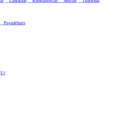
ai
Laikikliai
Rankšluosčiai
Skėčiai
Tinkleliai
Pavadėlinės
U!