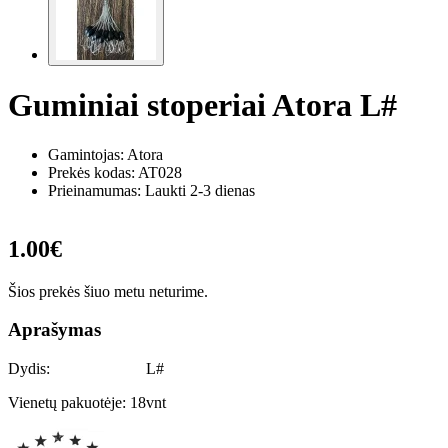
Guminiai stoperiai Atora L#
Gamintojas: Atora
Prekės kodas:
AT028
Prieinamumas: Laukti 2-3 dienas
1.00€
Šios prekės šiuo metu neturime.
Aprašymas
Dydis: L#
Vienetų pakuotėje: 18vnt