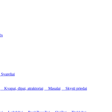
ės
vareliai
Kvapai, dipai, atraktoriai
Masalai
Skysti priedai