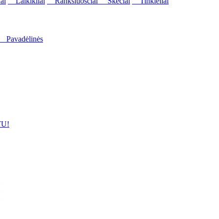
ai
Laikikliai
Rankšluosčiai
Skėčiai
Tinkleliai
Pavadėlinės
U!