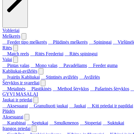
Vobleriai
Meškerės
Feeder tipo meškerės
Plūdinės meškerės
Spiningai
Viršūnėl
Ritės
Match reels
Ritės Feederiui
Ritės spiningui
Valai
Pintas valas
Mono valas
Pavadėliams
Feeder guma
Kabliukai-avižėlės
Įvairūs Kabliukai
Stintinės avižėlės
Avižėlės
Šėryklos ir svareliai
Metalinės
Plastikinės
Method šėryklos
Pašarinės šėryklos
S
GYVI MASALAI
Jaukai ir priedai
Aksesuarai
Granuliuoti jaukai
Jaukai
Kiti priedai ir papildai
Plūdės
Aksesuarai
Karabinai
Segtukai
Smulkmenos
Stoperiai
Suktukai
Įrangos priedai