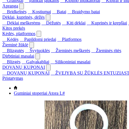
Graibštai
Įrankiai jaukams
Kibimo indikatoriai
Kibirai ir ind
Apranga
Bridkelnės
Kostiumai
Batai
Braidymo batai
Dėklai, kuprinės, dėžės
Dėklai meškerėms
Dėžutės
Kiti dėklai
Kuprinės ir krepšiai
Kitos prekės
Kėdės, platformos
Kėdės
Papildomi priedai
Platformos
Žieminė žūklė
Blizgutės
Švytuoklės
Žieminės meškerės
Žieminės ritės
Dirbtiniai masalai
Blizgės
Galvakabliai
Silikoniniai masalai
DOVANŲ KUPONAI
DOVANŲ KUPONAI
ŽVEJYBA SU ŽŪKLĖS ENTUZIAST
Pristatymas
Guminiai stoperiai Atora L#