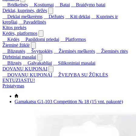
Bridkelnės
Kostiumai
Batai
Braidymo batai
Dėklai, kuprinės, dėžės
Dėklai meškerėms
Dėžutės
Kiti dėklai
Kuprinės ir
krepšiai
Pavadėlinės
Kitos prekės
Kėdės, platformos
Kėdės
Papildomi priedai
Platformos
Žieminė žūklė
Blizgutės
Švytuoklės
Žieminės meškerės
Žieminės ritės
Dirbtiniai masalai
Blizgės
Galvakabliai
Silikoniniai masalai
DOVANŲ KUPONAI
DOVANŲ KUPONAI
ŽVEJYBA SU ŽŪKLĖS
ENTUZIASTU!
Pristatymas
Gamakatsu G1-103 Competition № 18 (15 vnt. pakuotė)