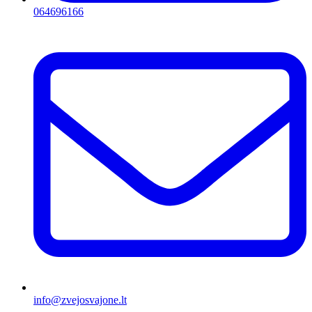
064696166
info@zvejosvajone.lt