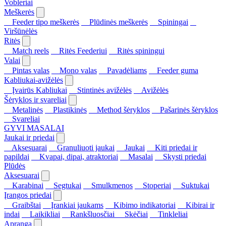
Vobleriai
Meškerės
Feeder tipo meškerės
Plūdinės meškerės
Spiningai
Viršūnėlės
Ritės
Match reels
Ritės Feederiui
Ritės spiningui
Valai
Pintas valas
Mono valas
Pavadėliams
Feeder guma
Kabliukai-avižėlės
Įvairūs Kabliukai
Stintinės avižėlės
Avižėlės
Šėryklos ir svareliai
Metalinės
Plastikinės
Method šėryklos
Pašarinės šėryklos
Svareliai
GYVI MASALAI
Jaukai ir priedai
Aksesuarai
Granuliuoti jaukai
Jaukai
Kiti priedai ir
papildai
Kvapai, dipai, atraktoriai
Masalai
Skysti priedai
Plūdės
Aksesuarai
Karabinai
Segtukai
Smulkmenos
Stoperiai
Suktukai
Įrangos priedai
Graibštai
Įrankiai jaukams
Kibimo indikatoriai
Kibirai ir
indai
Laikikliai
Rankšluosčiai
Skėčiai
Tinkleliai
Apranga