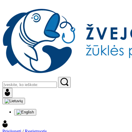
Prisijungti
/
Registruotis