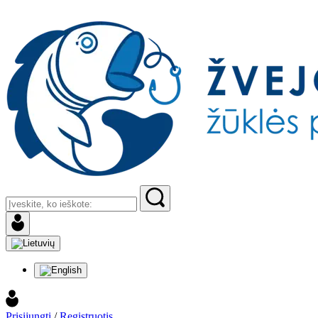
Prisijungti
/
Registruotis