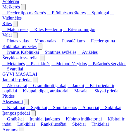
Vobleriai
Meškerės
Feeder tipo meškerės
Plūdinės meškerės
Spiningai
Viršūnėlės
Ritės
Match reels
Ritės Feederiui
Ritės spiningui
Valai
Pintas valas
Mono valas
Pavadėliams
Feeder guma
Kabliukai-avižėlės
Įvairūs Kabliukai
Stintinės avižėlės
Avižėlės
Šėryklos ir svareliai
Metalinės
Plastikinės
Method šėryklos
Pašarinės šėryklos
Svareliai
GYVI MASALAI
Jaukai ir priedai
Aksesuarai
Granuliuoti jaukai
Jaukai
Kiti priedai ir
papildai
Kvapai, dipai, atraktoriai
Masalai
Skysti priedai
Plūdės
Aksesuarai
Karabinai
Segtukai
Smulkmenos
Stoperiai
Suktukai
Įrangos priedai
Graibštai
Įrankiai jaukams
Kibimo indikatoriai
Kibirai ir
indai
Laikikliai
Rankšluosčiai
Skėčiai
Tinkleliai
Apranga